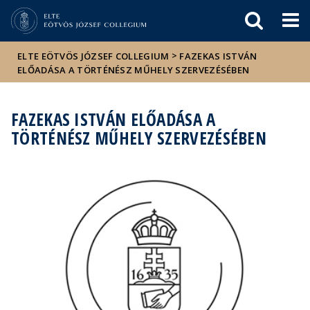
Események
ELTE a
Hírek
sajtóban
>
ELTE EÖTVÖS JÓZSEF COLLEGIUM
FAZEKAS ISTVÁN
ELŐADÁSA A TÖRTÉNÉSZ MŰHELY SZERVEZÉSÉBEN
FAZEKAS ISTVÁN ELŐADÁSA A
TÖRTÉNÉSZ MŰHELY SZERVEZÉSÉBEN