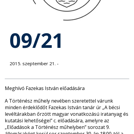
09/21
2015. szeptember 21. -
Meghívó Fazekas István előadására
A Történész műhely nevében szeretettel várunk
minden érdeklődőt Fazekas István tanár úr „A bécsi
levéltárakban őrzött magyar vonatkozású iratanyag és
kutatási lehetőségei” c. előadására, amelyre az
„Előadások a Történész műhelyben” sorozat 9.
állomásaként kerül sor szeptember 30-án 18:00-tól a