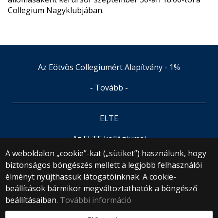
Collegium Nagyklubjában.
Az Eötvös Collegiumért Alapítvány - 1%
- Tovább -
ELTE
Az ELTE kollégiumai
A weboldalon „cookie”-kat („sütiket”) használunk, hogy
biztonságos böngészés mellett a legjobb felhasználói
© 2025 Eötvös Loránd Tudományegyetem
élményt nyújthassuk látogatóinknak. A cookie-
Minden jog fenntartva.
1053 Budapest, Egyetem tér 1–3.
beállítások bármikor megváltoztathatók a böngésző
Központi telefonszám: +36 1 411 6500
beállításaiban.
További információ
Webfejlesztés: