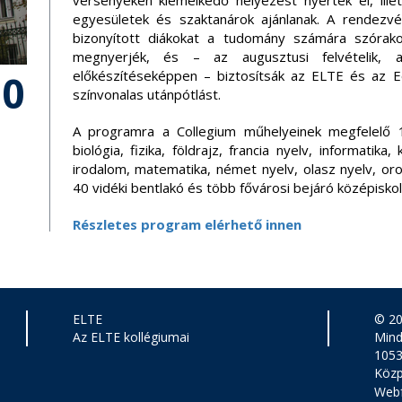
versenyeken kiemelkedő helyezést nyertek el, ille
egyesületek és szaktanárok ajánlanak. A rendezv
bizonyított diákokat a tudomány számára szórak
megnyerjék, és – az augusztusi felvételik, a 
10
előkészítéseképpen – biztosítsák az ELTE és az 
színvonalas utánpótlást.
A programra a Collegium műhelyeinek megfelelő 17
biológia, fizika, földrajz, francia nyelv, informatika
irodalom, matematika, német nyelv, olasz nyelv, oro
40 vidéki bentlakó és több fővárosi bejáró középiskol
Részletes program elérhető innen
ELTE
© 2
Az ELTE kollégiumai
Mind
1053
Közp
Webf