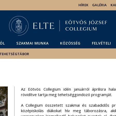
Események
ELTE a
Hírek
HÍREK
GALÉRIA
KA
sajtóban
ÓL
SZAKMAI MUNKA
KÖZÖSSÉG
FELVÉTELI
. TEHETSÉGTÁBOR
Az Eötvös Collegium idén januárról áprilisra hal
rövidítve tartja meg tehetséggondozó programját.
A Collegium összetett szakmai és szabadidős p
középiskolás diákokat hív meg táborozásra, a