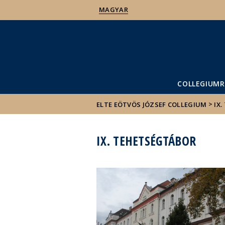
MAGYAR
COLLEGIUMR
>
ELTE EÖTVÖS JÓZSEF COLLEGIUM
IX
IX. TEHETSÉGTÁBOR