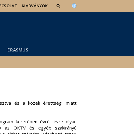
PCSOLAT
KIADVÁNYOK
ERASMUS
asztva és a közeli érettségi miatt
rogram keretében évről évre olyan
kik az OKTV és egyéb szakirányú