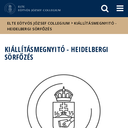
Események
ELTE a
Hírek
sajtóban
>
ELTE EÖTVÖS JÓZSEF COLLEGIUM
KIÁLLÍTÁSMEGNYITÓ -
HEIDELBERGI SÖRFŐZÉS
KIÁLLÍTÁSMEGNYITÓ - HEIDELBERGI
SÖRFŐZÉS