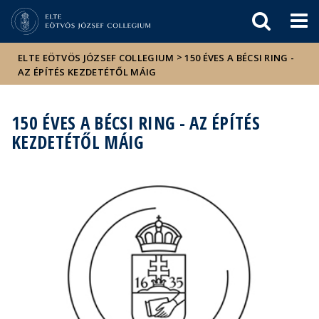
Események
ELTE a
Hírek
sajtóban
>
ELTE EÖTVÖS JÓZSEF COLLEGIUM
150 ÉVES A BÉCSI RING -
AZ ÉPÍTÉS KEZDETÉTŐL MÁIG
150 ÉVES A BÉCSI RING - AZ ÉPÍTÉS
KEZDETÉTŐL MÁIG