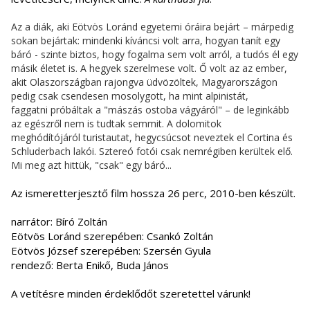
Az a diák, aki Eötvös Loránd egyetemi óráira bejárt – márpedig
sokan bejártak: mindenki kíváncsi volt arra, hogyan tanít egy
báró - szinte biztos, hogy fogalma sem volt arról, a tudós él egy
másik életet is. A hegyek szerelmese volt. Ő volt az az ember,
akit Olaszországban rajongva üdvözöltek, Magyarországon
pedig csak csendesen mosolygott, ha mint alpinistát,
faggatni próbáltak a "mászás ostoba vágyáról" – de leginkább
az egészről nem is tudtak semmit. A dolomitok
meghódítójáról turistautat, hegycsúcsot neveztek el Cortina és
Schluderbach lakói. Sztereó fotói csak nemrégiben kerültek elő.
Mi meg azt hittük, "csak" egy báró...
Az ismeretterjesztő film hossza 26 perc, 2010-ben készült.
narrátor: Bíró Zoltán
Eötvös Loránd szerepében: Csankó Zoltán
Eötvös József szerepében: Szersén Gyula
rendező: Berta Enikő, Buda János
A vetítésre minden érdeklődőt szeretettel várunk!