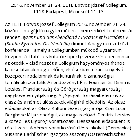
2016. november 21-24. ELTE Eötvös József Collegium,
1118 Budapest, Ménesi út 11-13.
Az ELTE Eötvös József Collegium 2016. november 21-24.
között – megújuló nagytermében – nemzetközi konferenciát
rendez
Byzanz und das Abendland / Byzance et l'Occident
V.
(
Studia Byzantino-Occidentalia)
címmel. A nagy nemzetközi
konferencia – amely a Collegiumban működő Byzantium
Központ (oktató- és kutatócsoport) szervezésében immár
az ötödik – első részét a Collegium hagyományos francia
kapcsolatainak megfelelően, elsősorban a francia nyelvű
középkori irodalomnak és kultúrának, bizantinológiai
témáknak szentelik. A rendezvényt Éric Fournier és Dimitris
Letsios, Franciaország és Görögország magyarországi
nagykövetei nyitják meg. A „Nyugat” forrásait elemzik az
olasz és a német ülésszakok világhírű előadói is. Az olasz
előadásokat az Olasz Kultúrintézet igazgatója, Gian Luca
Borghese látja vendégül, aki maga is előad. Dimitris Letsios
a közép- és újgörög vonatkozású ülésszakon előadóként is
részt vesz. A német vonatkozású ülésszakokat (Germanica)
Susanne Bachfischer igazgató asszony (Österreichisches