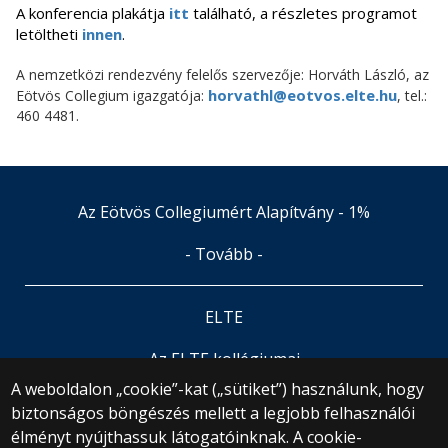
A konferencia plakátja
itt
található, a részletes programot
letöltheti
innen
.
A nemzetközi rendezvény felelős szervezője: Horváth László, az
horvathl@eotvos.elte.hu
Eötvös Collegium igazgatója:
, tel.:
460 4481.
Az Eötvös Collegiumért Alapítvány - 1%
- Tovább -
ELTE
Az ELTE kollégiumai
A weboldalon „cookie”-kat („sütiket”) használunk, hogy
biztonságos böngészés mellett a legjobb felhasználói
© 2025 Eötvös Loránd Tudományegyetem
élményt nyújthassuk látogatóinknak. A cookie-
Minden jog fenntartva.