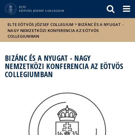
Események
ELTE a
Hírek
sajtóban
>
ELTE EÖTVÖS JÓZSEF COLLEGIUM
BIZÁNC ÉS A NYUGAT -
NAGY NEMZETKÖZI KONFERENCIA AZ EÖTVÖS
COLLEGIUMBAN
BIZÁNC ÉS A NYUGAT - NAGY
NEMZETKÖZI KONFERENCIA AZ EÖTVÖS
COLLEGIUMBAN