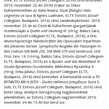
2016. november 22-én 20.00 órakor az Olasz
Kultúrintézetben az
Italia Nostra. Studi filologici italo-
ungheresi
(a cura di Ágnes Ludmann, ELTE Eötvös József
Collegium, Budapest, 2016) című tanulmánykötetet. 2016.
november 23-án az Osztrák Kulturforum igazgatójának
rezidenciáján a
Quelle und Deutung III.
(Hrsg. Balázs Sára,
Eötvös-József-Collegium ELTE, Budapest, 2016), a
Drei
deutschsprachige Handschriften des
Opusculum tripartitum
des Johannes Gerson. Synoptische Ausgabe der Fassungen in
den Codices StB Melk 235, StB Melk 570 und Innsbruck, ULB
Tirol, Serv. I b 3
(Hrsg. Balázs Sára, Eötvös-József-Collegium
ELTE, Budapest, 2016) és a
Byzanz und das Abendland IV.
Studia Byzantino-Occidentalia.
Bibliotheca Byzantina 4.
(Hrsg. Erika Juhász, Eötvös-József Collegium ELTE,
Budapest, 2016) című köteteket. A bemutatók sorát a
ΤΟ
ΒΥΤΑΝΤΙΟ
ΚΑΙ
Η
ΔΥΣΗ – Studia Hellenica
(επιμέλεια: Dora E.
Solti, ELTE Eötvös József Collegium, Budapest, 2016) című
kötet zárja, amelyre Görögország nagykövetének
jelenlétében, az Eötvös Collegium nagytermében 2016.
november 24-én 15.40-kor kerül sor.