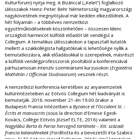
Kulturforum) nyitja meg. A Bizánccal („Kelet”) foglalkozó
ülésszakok Heinz-Peter Behr Németország magyarországi
nagykövetének megnyitójával már kedden elkezdődnek. A
hét folyamán – a többéves nemzetközi
együttműködéseknek köszönhetően – összesen kilenc
országból harmincöt külföldi előadót lát vendégül a
Collegium. A tematikus ülésszakokon a tapasztalt kutatók
mellett a szakkollégista hallgatóknak is lehetősége nyílik a
bemutatkozásra, akik előadásokkal is szerepelnek, másrészt
a külföldi vendégprofesszorok jóvoltából a konferenciával
párhuzamosan intenzív szemináriumi kurzusokon (
Ergastéria
Mathétón / Officinae Studiosorum
) vesznek részt.
A nemzetközi konferencia keretében az anyanemzetek
kultúrintézeteiben az Eötvös Collegium hét kiadványát is
bemutatják. 2016. november 21-én 19.00 órakor a
Budapesti Francia Intézetben a
Byzance et l’Occident III. :
Écrits et manuscrits
(sous la direction d’Emese Egedi-
Kovács, Collège Eötvös József ELTE, 2016) valamint a
Nagylábú Berta és Parise hercegnő története – XIII. századi
francia kalandénekek
(Fordította és a bevezetőt írta Szabics
Imre, ELTE Eötvös József Collegium, 2016) című köteteket.