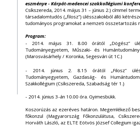
eszménye - Kárpát-medencei szakkollégiumi konfere
Csíkszereda, 2014. május 31 – június 2.) címmel ter
társadalomtudós („filosz”) ülésszakokból álló kétrész
tudományos programokat a nemzeti összetartozás na
Program:
- 2014. május 31. 8.00 órától „Dögész” ülés
Tudományegyetem, Műszaki- és Humántudományok
(Marosvásárhely / Koronka, Segesvári út 1C.)
- 2014. június 2. 8.15 órától „Filosz” ülés
Tudományegyetem, Gazdaság- és Humántudomá
Szakkollégium (Csíkszereda, Szabadság tér 1.)
- 2014. június 3-án 10.00 óra. Gyimesbükk.
Koszorúzás az ezeréves határon. Megemlékező bes
főkonzul (Magyarország Főkonzulátusa, Csíkszere
Horváth László, az ELTE Eötvös József Collegium iga