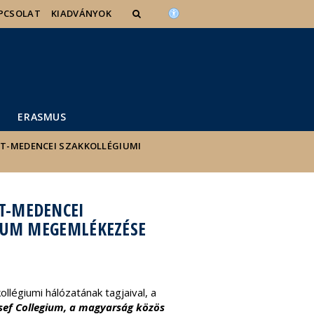
PCSOLAT
KIADVÁNYOK
ERASMUS
ÁT-MEDENCEI SZAKKOLLÉGIUMI
ÁT-MEDENCEI
GIUM MEGEMLÉKEZÉSE
llégiumi hálózatának tagjaival, a
sef Collegium, a magyarság közös