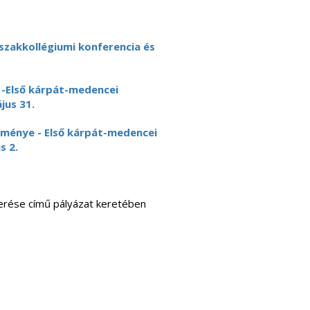
szakkollégiumi konferencia és
-Első kárpát-medencei
jus 31.
zménye - Első kárpát-medencei
s 2.
erése című pályázat keretében