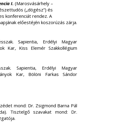
ncia I.
(Marosvásárhely –
mészettudós („dögész”) és
es konferenciát rendez. A
pjának előestéjén koszorúzás zárja.
szak. Sapientia, Erdélyi Magyar
 Kar, Kiss Elemér Szakkollégium
szak. Sapientia, Erdélyi Magyar
nyok Kar, Bölöni Farkas Sándor
zédet mond: Dr. Zsigmond Barna Pál
da). Tisztelgő szavakat mond: Dr.
zgatója.