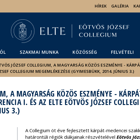
Események
ELTE a
Hírek
HÍREK
GALÉRIA
KA
sajtóban
ÓL
SZAKMAI MUNKA
KÖZÖSSÉG
FELVÉTELI
TVÖS JÓZSEF COLLEGIUM, A MAGYARSÁG KÖZÖS ESZMÉNYE - KÁRP
ÓZSEF COLLEGIUM MEGEMLÉKEZÉSE (GYIMESBÜKK, 2014. JÚNIUS 3.)
UM, A MAGYARSÁG KÖZÖS ESZMÉNYE - KÁRP
ENCIA I. ÉS AZ ELTE EÖTVÖS JÓZSEF COLLE
US 3.)
A Collegium öt éve fejlesztett kárpát-medencei szakko
határontúli régiók diákjainak részvételével
Eötvös Józ