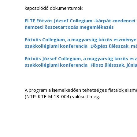
kapcsolódó dokumentumok:
ELTE Eötvös József Collegium -kárpát-medencei 
nemzeti összetartozás megemlékezés
Eötvös Collegium, a magyarság közös eszménye 
szakkollégiumi konferencia _Dögész ülésszak, má
Eötvös József Collegium, a magyarság közös es
szakkollégiumi konferencia _Filosz ülésszak, júniu
A program a kiemelkedően tehetséges fiatalok elism
(NTP-KTF-M-13-004) valósult meg.