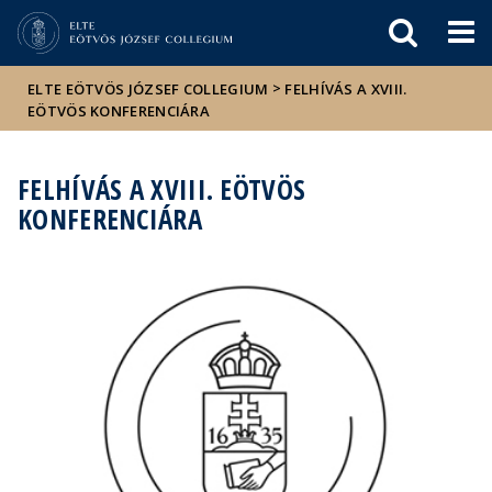
Események
ELTE a
Hírek
sajtóban
>
ELTE EÖTVÖS JÓZSEF COLLEGIUM
FELHÍVÁS A XVIII.
EÖTVÖS KONFERENCIÁRA
FELHÍVÁS A XVIII. EÖTVÖS
KONFERENCIÁRA