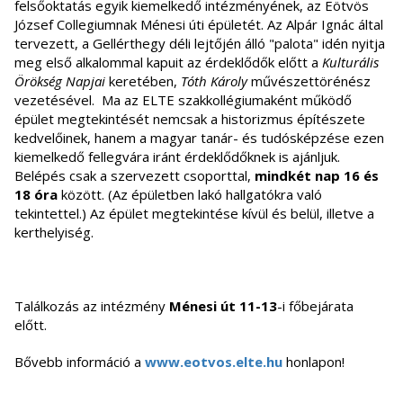
felsőoktatás egyik kiemelkedő intézményének, az Eötvös
József Collegiumnak Ménesi úti épületét. Az Alpár Ignác által
tervezett, a Gellérthegy déli lejtőjén álló "palota" idén nyitja
meg első alkalommal kapuit az érdeklődők előtt a
Kulturális
Örökség Napjai
keretében,
Tóth Károly
művészettörénész
vezetésével. Ma az ELTE szakkollégiumaként működő
épület megtekintését nemcsak a historizmus építészete
kedvelőinek, hanem a magyar tanár- és tudósképzése ezen
kiemelkedő fellegvára iránt érdeklődőknek is ajánljuk.
Belépés csak a szervezett csoporttal,
mindkét nap 16 és
18 óra
között. (Az épületben lakó hallgatókra való
tekintettel.) Az épület megtekintése kívül és belül, illetve a
kerthelyiség.
Találkozás az intézmény
Ménesi út 11-13
-i főbejárata
előtt.
Bővebb információ a
www.eotvos.elte.hu
honlapon!