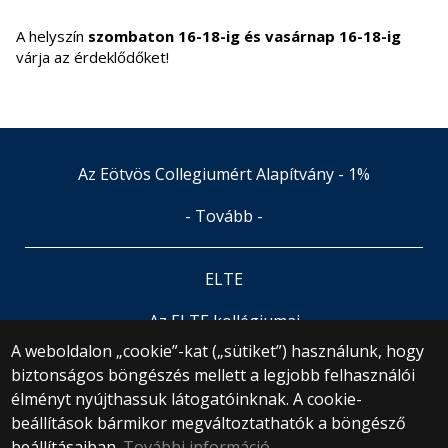
A helyszín
szombaton 16-18-ig és vasárnap 16-18-ig
várja az érdeklődőket!
Az Eötvös Collegiumért Alapítvány - 1%
- Tovább -
ELTE
Az ELTE kollégiumai
A weboldalon „cookie”-kat („sütiket”) használunk, hogy
biztonságos böngészés mellett a legjobb felhasználói
© 2025 Eötvös Loránd Tudományegyetem
élményt nyújthassuk látogatóinknak. A cookie-
Minden jog fenntartva.
1053 Budapest, Egyetem tér 1–3.
beállítások bármikor megváltoztathatók a böngésző
Központi telefonszám: +36 1 411 6500
beállításaiban.
További információ