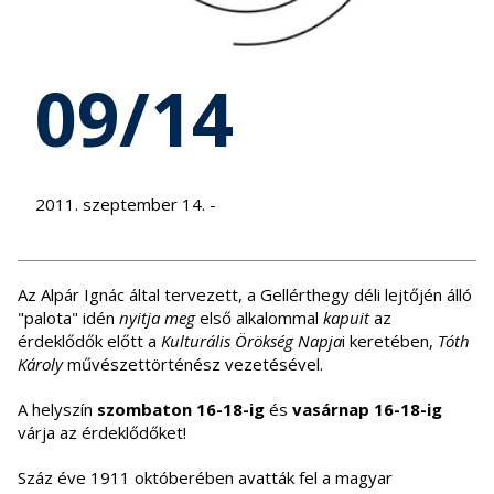
09/14
2011. szeptember 14. -
Az Alpár Ignác által tervezett, a Gellérthegy déli lejtőjén álló
"palota" idén
nyitja meg
első alkalommal
kapuit
az
érdeklődők előtt a
Kulturális Örökség Napja
i keretében,
Tóth
Károly
művészettörténész vezetésével.
A helyszín
szombaton 16-18-ig
és
vasárnap 16-18-ig
várja az érdeklődőket!
Száz éve 1911 októberében avatták fel a magyar