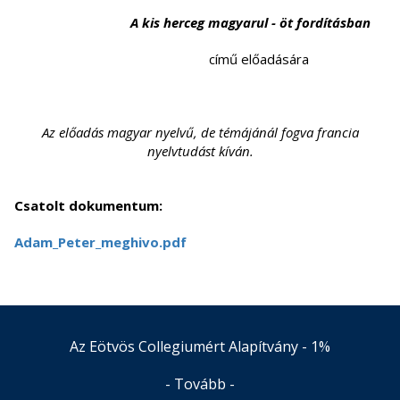
A kis herceg magyarul - öt fordításban
című előadására
Az előadás magyar nyelvű, de témájánál fogva francia
nyelvtudást kíván.
Csatolt dokumentum:
Adam_Peter_meghivo.pdf
Az Eötvös Collegiumért Alapítvány - 1%
- Tovább -