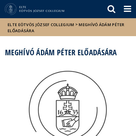
Események
ELTE a
Hírek
sajtóban
>
ELTE EÖTVÖS JÓZSEF COLLEGIUM
MEGHÍVÓ ÁDÁM PÉTER
ELŐADÁSÁRA
MEGHÍVÓ ÁDÁM PÉTER ELŐADÁSÁRA