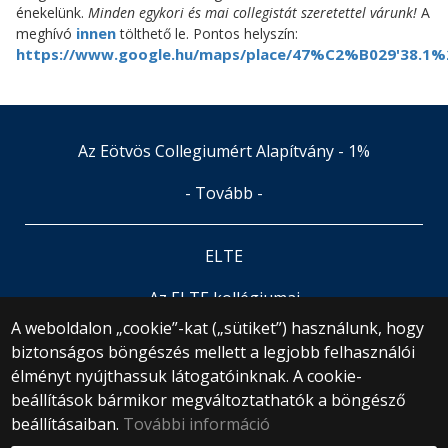
énekelünk.
Minden egykori és mai collegistát szeretettel várunk!
A
innen
meghívó
tölthető le. Pontos helyszín:
https://www.google.hu/maps/place/47%C2%B029'38.1%
Az Eötvös Collegiumért Alapítvány - 1%
- Tovább -
ELTE
Az ELTE kollégiumai
A weboldalon „cookie”-kat („sütiket”) használunk, hogy
biztonságos böngészés mellett a legjobb felhasználói
© 2025 Eötvös Loránd Tudományegyetem
élményt nyújthassuk látogatóinknak. A cookie-
Minden jog fenntartva.
1053 Budapest, Egyetem tér 1–3.
beállítások bármikor megváltoztathatók a böngésző
Központi telefonszám: +36 1 411 6500
beállításaiban.
További információ