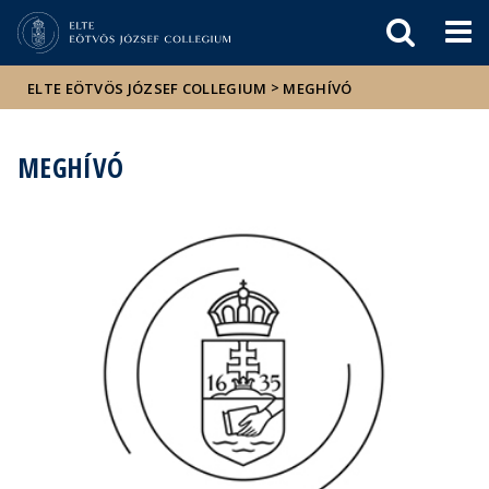
Események
ELTE a
Hírek
sajtóban
>
ELTE EÖTVÖS JÓZSEF COLLEGIUM
MEGHÍVÓ
MEGHÍVÓ