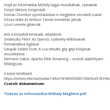
majd az Informatikai Műhely tagjai muzsikálnak, szavalnak
Fonyó Viktória zongorázik
Koman Zsombor nyomtatásban is megjelent verseiből szaval
Dózsa Máté és Ambrus Tamás trombitán játszik
Lócsi Levente gitározik
Ami a könyvből kimaradt, előadások:
Diviánszky Péter: Az OpenGL szabvány előírásainak
formalizálása Agdával
Sztupák Szilárd Zsolt: A Lua virtuális gép gépi kódjának
visszafejtése
Hermann Gábor: Apache Flink Streaming – osztott adatfolyam-
feldolgozás
A kötet letölthető:
https://eotvos.elte.hu/media/14/b3/7d18950508513fa59cd376344
Csatolt dokumentum:
Tízéves az Informatikai Műhely Meghívó.pdf