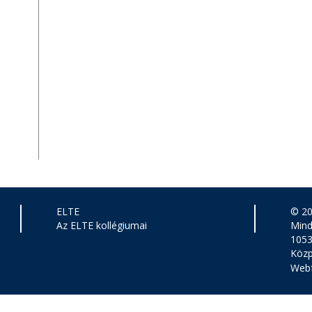
ELTE
© 2
Az ELTE kollégiumai
Mind
1053
Közp
Webf