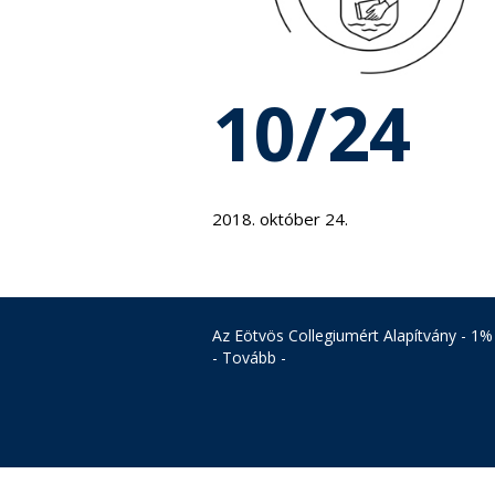
10/24
2018. október 24.
Az Eötvös Collegiumért Alapítvány - 1%
- Tovább -