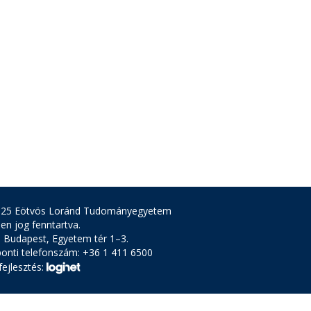
025 Eötvös Loránd Tudományegyetem
en jog fenntartva.
 Budapest, Egyetem tér 1–3.
onti telefonszám: +36 1 411 6500
ejlesztés: