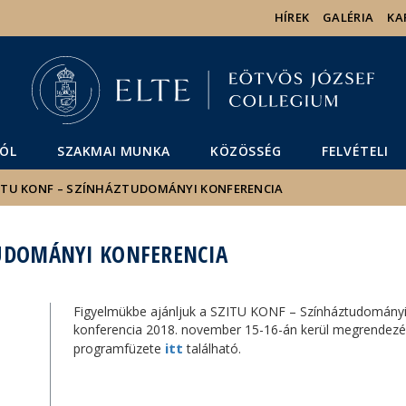
Események
ELTE a
Hírek
HÍREK
GALÉRIA
KA
sajtóban
ÓL
SZAKMAI MUNKA
KÖZÖSSÉG
FELVÉTELI
ITU KONF – SZÍNHÁZTUDOMÁNYI KONFERENCIA
TUDOMÁNYI KONFERENCIA
Figyelmükbe ajánljuk a SZITU KONF – Színháztudományi 
konferencia 2018. november 15-16-án kerül megrendezés
itt
programfüzete
található.