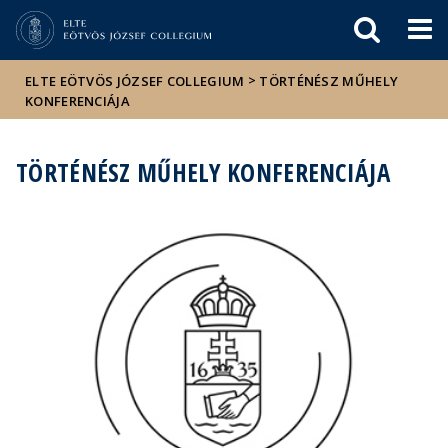
Események
ELTE a
Hírek
sajtóban
>
ELTE EÖTVÖS JÓZSEF COLLEGIUM
TÖRTÉNÉSZ MŰHELY
KONFERENCIÁJA
TÖRTÉNÉSZ MŰHELY KONFERENCIÁJA