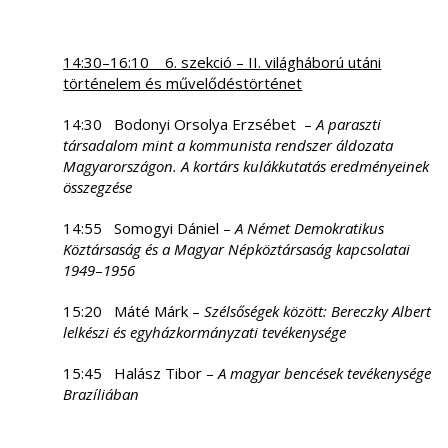
14:30–16:10 6. szekció – II. világháború utáni
történelem és művelődéstörténet
14:30 Bodonyi Orsolya Erzsébet –
A paraszti
társadalom mint a kommunista rendszer áldozata
Magyarországon. A kortárs kulákkutatás eredményeinek
összegzése
14:55 Somogyi Dániel –
A Német Demokratikus
Köztársaság és a Magyar Népköztársaság kapcsolatai
1949
–
1956
15:20 Máté Márk –
Szélsőségek között: Bereczky Albert
lelkészi és egyházkormányzati tevékenysége
15:45 Halász Tibor –
A
magyar bencések tevékenysége
Brazíliában