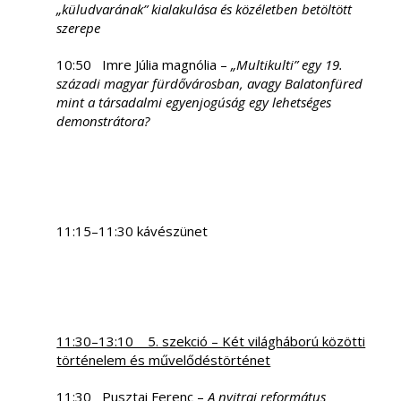
„küludvarának” kialakulása és közéletben betöltött
szerepe
10:50 Imre Júlia magnólia –
„Multikulti” egy 19.
századi magyar fürdővárosban, avagy Balatonfüred
mint a társadalmi egyenjogúság egy lehetséges
demonstrátora?
11:15–11:30 kávészünet
11:30–13:10 5. szekció – Két világháború közötti
történelem és művelődéstörténet
11:30 Pusztai Ferenc –
A nyitrai református