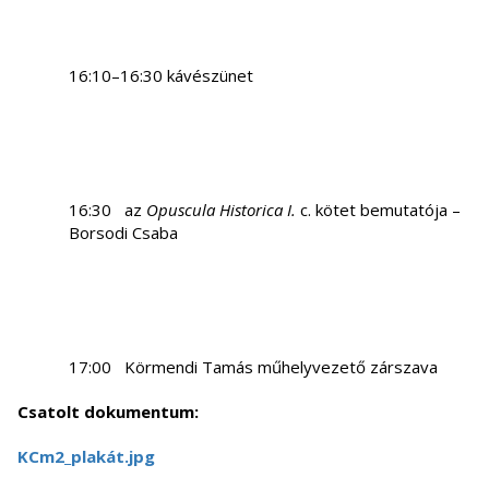
16:10–16:30 kávészünet
16:30 az
Opuscula Historica I.
c. kötet bemutatója –
Borsodi Csaba
17:00 Körmendi Tamás műhelyvezető zárszava
Csatolt dokumentum:
KCm2_plakát.jpg