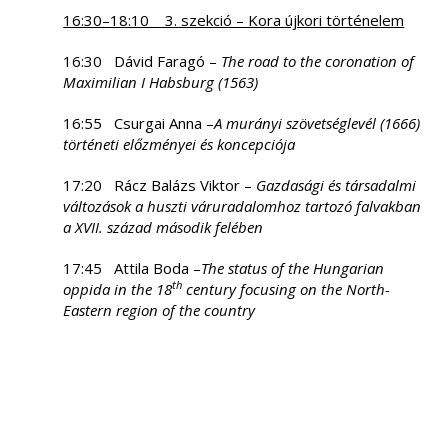
16:30–18:10 3. szekció – Kora újkori történelem
16:30 Dávid Faragó –
The road to the coronation of
Maximilian I Habsburg (1563)
16:55 Csurgai Anna –
A murányi szövetséglevél (1666)
történeti előzményei és koncepciója
17:20 Rácz Balázs Viktor –
Gazdasági és társadalmi
változások a huszti váruradalomhoz tartozó falvakban
a XVII. század második felében
17:45 Attila Boda –
The status of the Hungarian
th
oppida in the 18
century focusing on the North-
Eastern region of the country