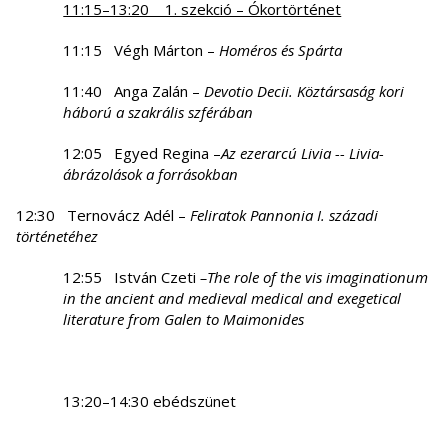
11:15–13:20 1. szekció – Ókortörténet
11:15 Végh Márton –
H
oméros és Spárta
11:40 Anga Zalán –
Devotio Decii. Köztársaság kori
háború a szakrális szférában
12:05 Egyed Regina –
Az ezerarcú Livia -- Livia-
ábrázolások a forrásokban
12:30 Ternovácz Adél –
Feliratok Pannonia I. századi
történetéhez
12:55 István Czeti
–
The role of the vis imaginationum
in the ancient and medieval medical and exegetical
literature from Galen to Maimonides
13:20–14:30 ebédszünet