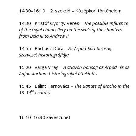
14:30–16:10 2. szekció – Középkori történelem
14:30 Kristóf György Veres –
The possible influence
of the royal chancellery on the seals of the chapters
from Bela III to Andrew II
14:55 Bachusz Dóra –
Az Árpád-kori bírósági
szervezet historiográfiája
15:20 Varga Virág –
A szlavón bánság az Árpád- és az
Anjou-korban: historiográfiai áttekintés
15:45 Bálint Ternovácz –
T
he Banate of Macho in the
th
13–14
century
16:10–16:30 kávészünet