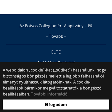
Az Eötvös Collegiumért Alapítvány - 1%
- Tovább -
ELTE
Az ELTE kollégiumai
A weboldalon „cookie”-kat („sütiket”) használunk, hogy
biztonságos böngészés mellett a legjobb felhasználói
© 2025 Eötvös Loránd Tudományegyetem
élményt nyújthassuk látogatóinknak. A cookie-
Minden jog fenntartva.
1053 Budapest, Egyetem tér 1–3.
beállítások bármikor megváltoztathatók a böngésző
Központi telefonszám: +36 1 411 6500
beállításaiban.
További információ
Webfejlesztés:
Elfogadom