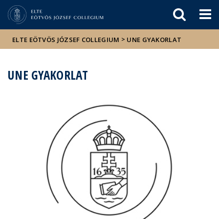
Események
ELTE a
Hírek
sajtóban
>
ELTE EÖTVÖS JÓZSEF COLLEGIUM
UNE GYAKORLAT
UNE GYAKORLAT