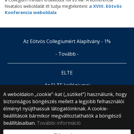
a XVIII. Eötvös
hivatalos weboldalát itt tudja megtekinteni:
Konferencia weboldala
Az Eötvös Collegiumért Alapítvány - 1%
- Tovább -
ELTE
Az ELTE kollégiumai
A weboldalon „cookie”-kat („sütiket”) használunk, hogy
biztonságos böngészés mellett a legjobb felhasználói
© 2025 Eötvös Loránd Tudományegyetem
élményt nyújthassuk látogatóinknak. A cookie-
Minden jog fenntartva.
1053 Budapest, Egyetem tér 1–3.
beállítások bármikor megváltoztathatók a böngésző
Központi telefonszám: +36 1 411 6500
beállításaiban.
További információ
Webfejlesztés: