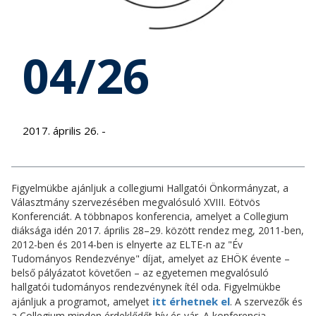
04/26
2017. április 26. -
Figyelmükbe ajánljuk a collegiumi Hallgatói Önkormányzat, a
Választmány szervezésében megvalósuló XVIII. Eötvös
Konferenciát. A többnapos konferencia, amelyet a Collegium
diáksága idén 2017. április 28–29. között rendez meg, 2011-ben,
2012-ben és 2014-ben is elnyerte az ELTE-n az "Év
Tudományos Rendezvénye" díjat, amelyet az EHÖK évente –
belső pályázatot követően – az egyetemen megvalósuló
hallgatói tudományos rendezvénynek ítél oda. Figyelmükbe
itt érhetnek el
ajánljuk a programot, amelyet
. A szervezők és
a Collegium minden érdeklődőt hív és vár. A konferencia