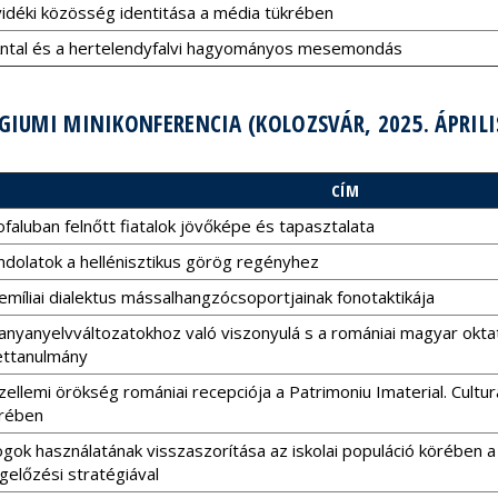
vidéki közösség identitása a média tükrében
Antal és a hertelendyfalvi hagyományos mesemondás
IUMI MINIKONFERENCIA (KOLOZSVÁR, 2025. ÁPRILIS
CÍM
faluban felnőtt fiatalok jövőképe és tapasztalata
dolatok a hellénisztikus görög regényhez
emíliai dialektus mássalhangzócsoportjainak fonotaktikája
anyanyelvváltozatokhoz való viszonyulá s a romániai magyar okta
ttanulmány
zellemi örökség romániai recepciója a Patrimoniu Imaterial. Cultur
krében
gok használatának visszaszorítása az iskolai populáció körében 
előzési stratégiával