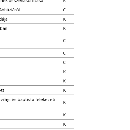
ének összehasonlítása
K
Abháziáról
C
dája
K
ában
K
C
C
C
K
K
ött
K
ilági és baptista felekezeti
K
K
K