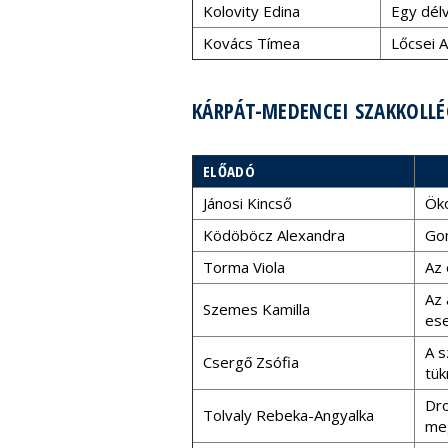
Kolovity Edina
Egy dél
Kovács Tímea
Lőcsei 
KÁRPÁT-MEDENCEI SZAKKOLLÉG
ELŐADÓ
Jánosi Kincső
Öko
Ködöböcz Alexandra
Gon
Torma Viola
Az 
Az 
Szemes Kamilla
ese
A s
Csergő Zsófia
tü
Dro
Tolvaly Rebeka-Angyalka
meg