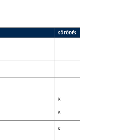
KÖTŐDÉS
K
K
K