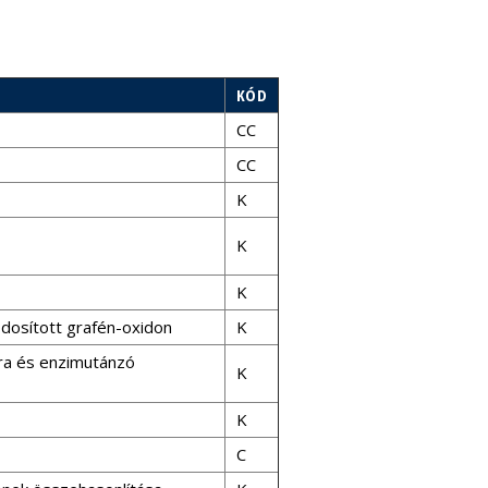
KÓD
CC
CC
K
K
K
ódosított grafén-oxidon
K
ára és enzimutánzó
K
K
C