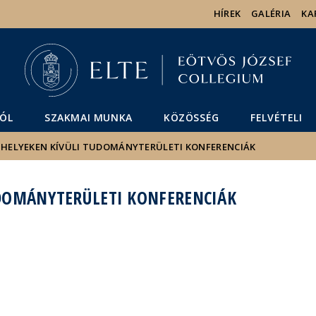
Események
ELTE a
Hírek
HÍREK
GALÉRIA
KA
sajtóban
ÓL
SZAKMAI MUNKA
KÖZÖSSÉG
FELVÉTELI
HELYEKEN KÍVÜLI TUDOMÁNYTERÜLETI KONFERENCIÁK
DOMÁNYTERÜLETI KONFERENCIÁK