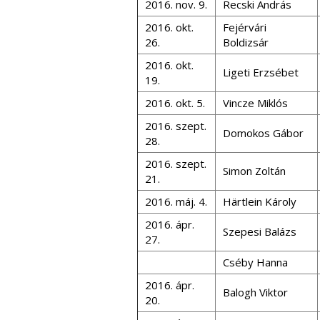
2016. nov. 9.
Recski András
2016. okt.
Fejérvári
26.
Boldizsár
2016. okt.
Ligeti Erzsébet
19.
2016. okt. 5.
Vincze Miklós
2016. szept.
Domokos Gábor
28.
2016. szept.
Simon Zoltán
21.
2016. máj. 4.
Härtlein Károly
2016. ápr.
Szepesi Balázs
27.
Cséby Hanna
2016. ápr.
Balogh Viktor
20.