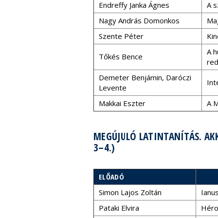
Endreffy Janka Ágnes
A s
Nagy András Domonkos
Mag
Szente Péter
Kin
A h
Tőkés Bence
red
Demeter Benjámin, Daróczi
Int
Levente
Makkai Eszter
A M
MEGÚJULÓ LATINTANÍTÁS. AKK
3–4.)
ELŐADÓ
Simon Lajos Zoltán
Ianu
Pataki Elvira
Héro