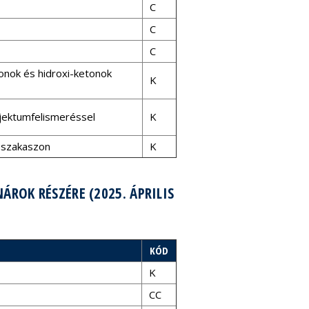
C
C
C
tonok és hidroxi-ketonok
K
bjektumfelismeréssel
K
ő szakaszon
K
ROK RÉSZÉRE (2025. ÁPRILIS
KÓD
K
CC