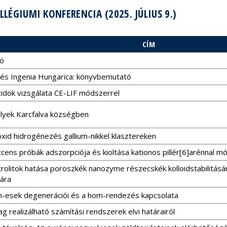
LÉGIUMI KONFERENCIA (2025. JÚLIUS 9.)
CÍM
ó
 és Ingenia Hungarica: könyvbemutató
zidok vizsgálata CE-LIF módszerrel
lyek Karcfalva községben
xid hidrogénezés gallium-nikkel klasztereken
cens próbák adszorpciója és kioltása kationos pillér[6]arénnal m
trolitok hatása poroszkék nanozyme részecskék kolloidstabilitás
sára
m-esek degenerációi és a hom-rendezés kapcsolata
ilag realizálható számítási rendszerek elvi határairól