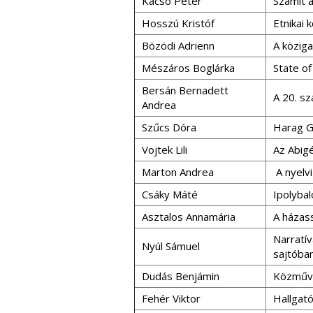
Kacsó Péter
Számít 
Hosszú Kristóf
Etnikai 
Bözödi Adrienn
A köziga
Mészáros Boglárka
State of
Bersán Bernadett
A 20. sz
Andrea
Szűcs Dóra
Harag G
Vojtek Lili
Az Abigé
Marton Andrea
A nyelvi
Csáky Máté
Ipolybal
Asztalos Annamária
A házas
Narratív
Nyúl Sámuel
sajtóba
Dudás Benjámin
Közműve
Fehér Viktor
Hallgat