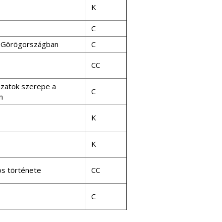
K
C
t Görögországban
C
CC
tázatok szerepe a
C
n
K
K
tos története
CC
C