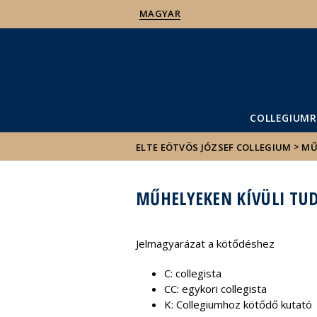
MAGYAR
COLLEGIUMR
>
ELTE EÖTVÖS JÓZSEF COLLEGIUM
MŰ
MŰHELYEKEN KÍVÜLI TU
Jelmagyarázat a kötődéshez
C: collegista
CC: egykori collegista
K: Collegiumhoz kötődő kutató