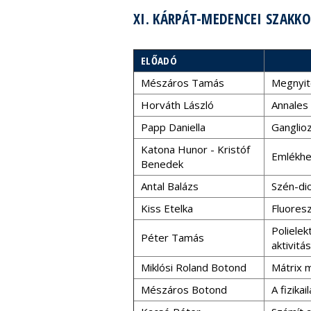
XI. KÁRPÁT-MEDENCEI SZAKKOL
ELŐADÓ
Mészáros Tamás
Megnyit
Horváth László
Annales
Papp Daniella
Ganglio
Katona Hunor - Kristóf
Emlékhe
Benedek
Antal Balázs
Szén-dio
Kiss Etelka
Fluoresz
Polielek
Péter Tamás
aktivitá
Miklósi Roland Botond
Mátrix 
Mészáros Botond
A fizika