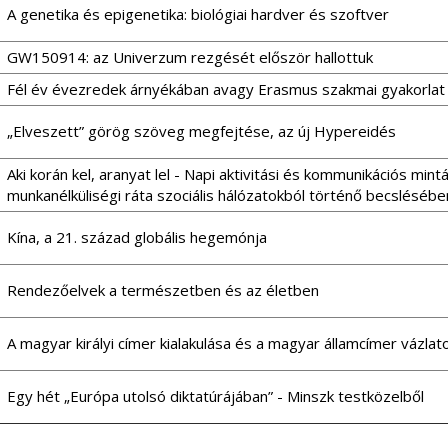
A genetika és epigenetika: biológiai hardver és szoftver
GW150914: az Univerzum rezgését először hallottuk
Fél év évezredek árnyékában avagy Erasmus szakmai gyakorla
„Elveszett” görög szöveg megfejtése, az új Hypereidés
Aki korán kel, aranyat lel - Napi aktivitási és kommunikációs min
munkanélküliségi ráta szociális hálózatokból történő becslésébe
Kína, a 21. század globális hegemónja
Rendezőelvek a természetben és az életben
A magyar királyi címer kialakulása és a magyar államcímer vázla
Egy hét „Európa utolsó diktatúrájában” - Minszk testközelből