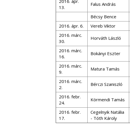
2016. ápr.
Falus András
13.
Bécsy Bence
2016. ápr. 6.
Vereb Viktor
2016. márc.
Horváth László
30.
2016. márc.
Bokányi Eszter
16.
2016. márc.
Matura Tamás
9.
2016. márc.
Bérczi Szaniszló
2.
2016. febr.
Körmendi Tamás
24.
2016. febr.
Cegelnyik Natália
17.
- Tóth Károly