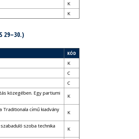
K
K
 29–30.)
KÓD
K
C
C
tás közegében. Egy partiumi
K
a Traditionala cı́mű kiadvány
K
a szabaduló szoba technika
K