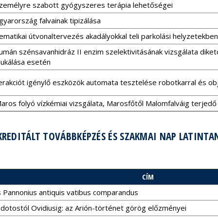
zemélyre szabott gyógyszeres terápia lehetőségei
yarország falvainak tipizálása
ematikai útvonaltervezés akadályokkal teli parkolási helyzetekben
umán szénsavanhidráz II enzim szelektivitásának vizsgálata dike
ukálása esetén
erakciót igénylő eszközök automata tesztelése robotkarral és o
aros folyó vízkémiai vizsgálata, Marosfőtől Malomfalváig terjed
REDITÁLT TOVÁBBKÉPZÉS ÉS SZAKMAI NAP LATINTANÁ
CÍM
s Pannonius antiquis vatibus comparandus
dotostól Ovidiusig: az Arión-történet görög előzményei