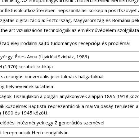
a távolság: Az európai nagyvárosok zöldterületeinek elérhetőség
konfliktusok ütközőterében: népszámlálási körkép a posztszovjet 
zgatás digitalizációja: Észtország, Magyarország és Románia pél
 the art vizualizációs technológiák az emlékművédelem szolgálat
ázad eleji irodalmi sajtó tudományos recepciója és problémái
yörgy: Édes Anna (Újvidéki Színház, 1983)
l (1970) korabeli kritikája
 szorongás nonverbális jelei tolmács hallgatóknál
og helyneveinek kutatása
ságok Tiszaújlakon a polgári anyakönyvek alapján 1895-1918 köz
ák küzdelme: Baptista-reprezentációk a mai Vajdaság területén a v
n 1890 és 1945 között
lődési intézmények egy Z generációs szemével
ói terepmunkák Hertelendyfalván