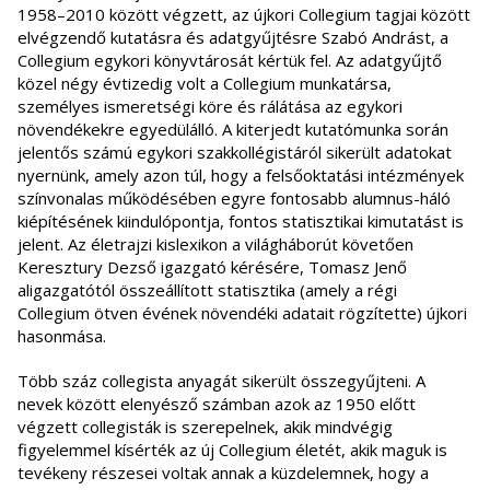
1958–2010 között végzett, az újkori Collegium tagjai között
elvégzendő kutatásra és adatgyűjtésre Szabó Andrást, a
Collegium egykori könyvtárosát kértük fel. Az adatgyűjtő
közel négy évtizedig volt a Collegium munkatársa,
személyes ismeretségi köre és rálátása az egykori
növendékekre egyedülálló. A kiterjedt kutatómunka során
jelentős számú egykori szakkollégistáról sikerült adatokat
nyernünk, amely azon túl, hogy a felsőoktatási intézmények
színvonalas működésében egyre fontosabb alumnus-háló
kiépítésének kiindulópontja, fontos statisztikai kimutatást is
jelent. Az életrajzi kislexikon a világháborút követően
Keresztury Dezső igazgató kérésére, Tomasz Jenő
aligazgatótól összeállított statisztika (amely a régi
Collegium ötven évének növendéki adatait rögzítette) újkori
hasonmása.
Több száz collegista anyagát sikerült összegyűjteni. A
nevek között elenyésző számban azok az 1950 előtt
végzett collegisták is szerepelnek, akik mindvégig
figyelemmel kísérték az új Collegium életét, akik maguk is
tevékeny részesei voltak annak a küzdelemnek, hogy a