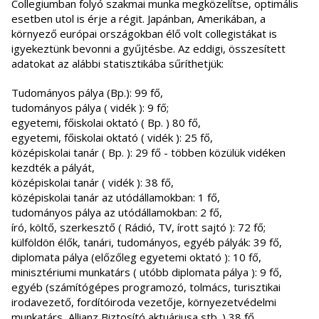
Collegiumban folyó szakmai munka megközelítse, optimális
esetben utol is érje a régit. Japánban, Amerikában, a
környező európai országokban élő volt collegistákat is
igyekeztünk bevonni a gyűjtésbe. Az eddigi, összesített
adatokat az alábbi statisztikába sűríthetjük:
Tudományos pálya (Bp.): 99 fő,
tudományos pálya ( vidék ): 9 fő;
egyetemi, főiskolai oktató ( Bp. ) 80 fő,
egyetemi, főiskolai oktató ( vidék ): 25 fő,
középiskolai tanár ( Bp. ): 29 fő - többen közülük vidéken
kezdték a pályát,
középiskolai tanár ( vidék ): 38 fő,
középiskolai tanár az utódállamokban: 1 fő,
tudományos pálya az utódállamokban: 2 fő,
író, költő, szerkesztő ( Rádió, TV, írott sajtó ): 72 fő;
külföldön élők, tanári, tudományos, egyéb pályák: 39 fő,
diplomata pálya (előzőleg egyetemi oktató ): 10 fő,
minisztériumi munkatárs ( utóbb diplomata pálya ): 9 fő,
egyéb (számítógépes programozó, tolmács, turisztikai
irodavezető, fordítóiroda vezetője, környezetvédelmi
munkatárs, Allianz Biztosító aktuáriusa stb. ) 38 fő.