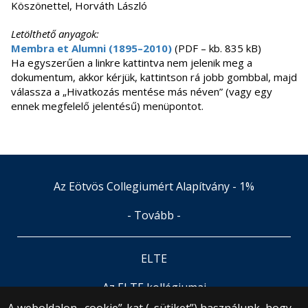
Köszönettel, Horváth László
Letölthető anyagok:
Membra et Alumni (1895–2010)
(PDF – kb. 835 kB)
Ha egyszerűen a linkre kattintva nem jelenik meg a
dokumentum, akkor kérjük, kattintson rá jobb gombbal, majd
válassza a „Hivatkozás mentése más néven” (vagy egy
ennek megfelelő jelentésű) menüpontot.
Az Eötvös Collegiumért Alapítvány - 1%
- Tovább -
ELTE
Az ELTE kollégiumai