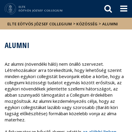
Események
ELTE a
Hírek
sajtóban
>
>
ELTE EÖTVÖS JÓZSEF COLLEGIUM
KÖZÖSSÉG
ALUMNI
ALUMNI
Az alumni (növendéki háló) nem önálló szervezet.
Létrehozásakor arra törekedtünk, hogy lehetőség szerint
minden egykori collegistát bevonjunk ebbe a körbe, hogy a
collegiumi közösségi tudatot egymás között erősítsük, az
egykori növendékek jelentette szellemi hátországot, az
abban szunnyadó támogatást a Collegium érdekében
mozgósítsuk. Az alumni kezdeményezés célja, hogy az
egykori collegistákat lazább vagy szorosabb (Baráti köri
tagság előkészítése) formában közelebb vonja az alma
materhez.
A folyamatosan bővülő alumni-adattár
az alábbi linken