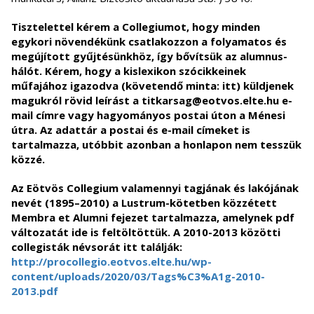
Tisztelettel kérem a Collegiumot, hogy minden
egykori növendékünk csatlakozzon a folyamatos és
megújított gyűjtésünkhöz, így bővítsük az alumnus-
hálót. Kérem, hogy a kislexikon szócikkeinek
műfajához igazodva (követendő minta: itt) küldjenek
magukról rövid leírást a titkarsag@eotvos.elte.hu e-
mail címre vagy hagyományos postai úton a Ménesi
útra. Az adattár a postai és e-mail címeket is
tartalmazza, utóbbit azonban a honlapon nem tesszük
közzé.
Az Eötvös Collegium valamennyi tagjának és lakójának
nevét (1895–2010) a Lustrum-kötetben közzétett
Membra et Alumni fejezet tartalmazza, amelynek pdf
változatát ide is feltöltöttük. A 2010-2013 közötti
collegisták névsorát itt találják:
http://procollegio.eotvos.elte.hu/wp-
content/uploads/2020/03/Tags%C3%A1g-2010-
2013.pdf