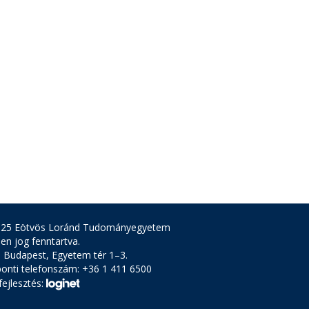
025 Eötvös Loránd Tudományegyetem
en jog fenntartva.
 Budapest, Egyetem tér 1–3.
onti telefonszám: +36 1 411 6500
ejlesztés: