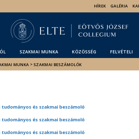
Események
ELTE a
Hírek
HÍREK
GALÉRIA
KA
sajtóban
ÓL
SZAKMAI MUNKA
KÖZÖSSÉG
FELVÉTELI
>
AKMAI MUNKA
SZAKMAI BESZÁMOLÓK
i tudományos és szakmai beszámoló
i tudományos és szakmai beszámoló
i tudományos és szakmai beszámoló