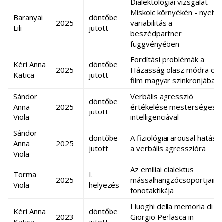
Dialektológiai vizsgálat
Miskolc környékén - nyelvi
Baranyai
döntőbe
2025
variabilitás a
Lili
jutott
beszédpartner
függvényében
Fordítási problémák a
Kéri Anna
döntőbe
2025
Házasság olasz módra c.
Katica
jutott
film magyar szinkronjában
Sándor
Verbális agresszió
döntőbe
Anna
2025
értékelése mesterséges
jutott
Viola
intelligenciával
Sándor
döntőbe
A fiziológiai arousal hatása
Anna
2025
jutott
a verbális agresszióra
Viola
Az emíliai dialektus
Torma
I.
2025
mássalhangzócsoportjaina
Viola
helyezés
fonotaktikája
I luoghi della memoria di
Kéri Anna
döntőbe
2023
Giorgio Perlasca in
Katica
jutott