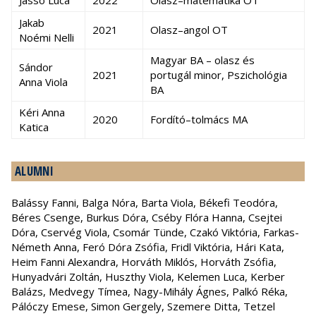
Jassó Luca
2022
Olasz–matematika OT
Jakab
2021
Olasz–angol OT
Noémi Nelli
Magyar BA – olasz és
Sándor
2021
portugál minor, Pszichológia
Anna Viola
BA
Kéri Anna
2020
Fordító–tolmács MA
Katica
ALUMNI
Balássy Fanni, Balga Nóra, Barta Viola, Békefi Teodóra,
Béres Csenge, Burkus Dóra, Cséby Flóra Hanna, Csejtei
Dóra, Cservég Viola, Csomár Tünde, Czakó Viktória, Farkas-
Németh Anna, Feró Dóra Zsófia, Fridl Viktória, Hári Kata,
Heim Fanni Alexandra, Horváth Miklós, Horváth Zsófia,
Hunyadvári Zoltán, Huszthy Viola, Kelemen Luca, Kerber
Balázs, Medvegy Tímea, Nagy-Mihály Ágnes, Palkó Réka,
Pálóczy Emese, Simon Gergely, Szemere Ditta, Tetzel