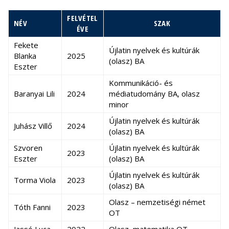
FELVÉTEL
NÉV
SZAK
ÉVE
Fekete
Újlatin nyelvek és kultúrák
Blanka
2025
(olasz) BA
Eszter
Kommunikáció- és
Baranyai Lili
2024
médiatudomány BA, olasz
minor
Újlatin nyelvek és kultúrák
Juhász Villő
2024
(olasz) BA
Szvoren
Újlatin nyelvek és kultúrák
2023
Eszter
(olasz) BA
Újlatin nyelvek és kultúrák
Torma Viola
2023
(olasz) BA
Olasz – nemzetiségi német
Tóth Fanni
2023
OT