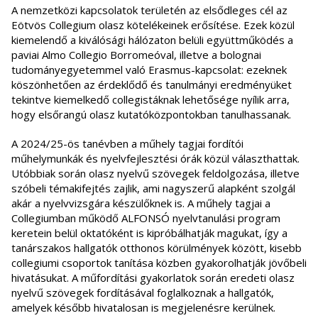
A nemzetközi kapcsolatok területén az elsődleges cél az
Eötvös Collegium olasz kötelékeinek erősítése. Ezek közül
kiemelendő a kiválósági hálózaton belüli együttműködés a
paviai Almo Collegio Borromeóval, illetve a bolognai
tudományegyetemmel való Erasmus-kapcsolat: ezeknek
köszönhetően az érdeklődő és tanulmányi eredményüket
tekintve kiemelkedő collegistáknak lehetősége nyílik arra,
hogy elsőrangú olasz kutatóközpontokban tanulhassanak.
A 2024/25-ös tanévben a műhely tagjai fordítói
műhelymunkák és nyelvfejlesztési órák közül választhattak.
Utóbbiak során olasz nyelvű szövegek feldolgozása, illetve
szóbeli témakifejtés zajlik, ami nagyszerű alapként szolgál
akár a nyelvvizsgára készülőknek is. A műhely tagjai a
Collegiumban működő ALFONSÓ nyelvtanulási program
keretein belül oktatóként is kipróbálhatják magukat, így a
tanárszakos hallgatók otthonos körülmények között, kisebb
collegiumi csoportok tanítása közben gyakorolhatják jövőbeli
hivatásukat. A műfordítási gyakorlatok során eredeti olasz
nyelvű szövegek fordításával foglalkoznak a hallgatók,
amelyek később hivatalosan is megjelenésre kerülnek.