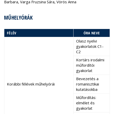
Barbara, Varga Fruzsina Sára, Vörös Anna
MŰHELYÓRÁK
FÉLÉV
ÓRA NEVE
Olasz nyelvi
gyakorlatok C1-
C2
Kortárs irodalmi
műfordítói
gyakorlat
Bevezetés a
Korábbi félévek műhelyórái
romanisztikai
kutatásokba
Műfordítás:
elmélet és
gyakorlat