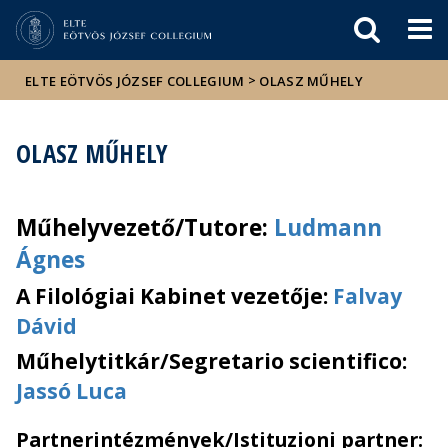
Események
ELTE a
Hírek
sajtóban
>
ELTE EÖTVÖS JÓZSEF COLLEGIUM
OLASZ MŰHELY
OLASZ MŰHELY
Műhelyvezető/Tutore:
Ludmann
Ágnes
A Filológiai Kabinet vezetője:
Falvay
Dávid
Műhelytitkár/Segretario scientifico:
Jassó Luca
Partnerintézmények/Istituzioni partner: