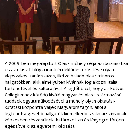
A 2009-ben megalapított Olasz műhely célja az italianisztika
és az olasz filológia iránti érdeklődés erősítése olyan
alapszakos, tanárszakos, illetve haladó olasz minoros
hallgatókban, akik elmélyülten kívánnak foglalkozni Itália
történetével és kultúrájával. A legfőbb cél, hogy az Eötvös
Collegiumhoz kötődő kiváló magyar és olasz származású
tudósok együttműködésével a műhely olyan oktatási-
kutatási központtá váljék Magyarországon, ahol a
legtehetségesebb hallgatók kiemelkedő szakmai színvonalú
képzésben részesülnek, határozottan és lényegre törően
egészítve ki az egyetemi képzést.