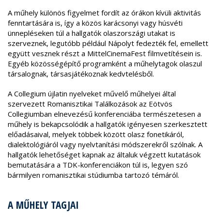
A műhely különös figyelmet fordít az órákon kívüli aktivitás
fenntartására is, így a közös karácsonyi vagy húsvéti
ünnepléseken túl a hallgatók olaszországi utakat is
szerveznek, legutóbb például Nápolyt fedezték fel, emellett
együtt vesznek részt a MittelCinemaFest filmvetítésein is.
Egyéb közösségépítő programként a műhelytagok olaszul
társalognak, társasjátékoznak kedvtelésből.
A Collegium újlatin nyelveket művelő műhelyei által
szervezett Romanisztikai Találkozások az Eötvös
Collegiumban elnevezésű konferenciába természetesen a
műhely is bekapcsolódik a hallgatók igényesen szerkesztett
előadásaival, melyek többek között olasz fonetikáról,
dialektológiáról vagy nyelvtanítási módszerekről szólnak. A
hallgatók lehetőséget kapnak az általuk végzett kutatások
bemutatására a TDK-konferenciákon túl is, legyen szó
bármilyen romanisztikai stúdiumba tartozó témáról.
A MŰHELY TAGJAI