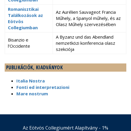
Romanisztikai
Az Aurélien Sauvageot Francia
Találkozások az
Műhely, a Spanyol műhely, és az
Eötvös
Olasz Műhely szervezésében
Collegiumban
A Byzanz und das Abendland
Bisanzio e
nemzetközi konferencia olasz
l’Occidente
szekciója
PUBLIKÁCIÓK, KIADVÁNYOK
Italia Nostra
Fonti ed interpretazioni
Mare nostrum
Az Eötvös Collegiumért Alapítvány - 1%