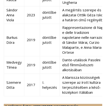
Ungheria
Sándor
A megértés szerepe és
döntőbe
Anna
2023
alakzatai Ottlik Géza Iskola
jutott
Viola
a határon című regényébe
Rappresentazione di Napol
e delle tradizioni
Burkus
döntőbe
napoletane nelle narrazioni
2019
Dóra
jutott
di Sándor Márai, Curzio
Malaparte, e Anna Maria
Ortese
Dante-utalások Pasolini
Medvegy
döntőbe
2019
első filmművészeti
Tímea
jutott
alkotásában
A klarissza közösségek
Szemere
I.
szerepe az írott kultúra
2017
Ditta
helyezés
terjesztésében a késő-
középkori Itáliában