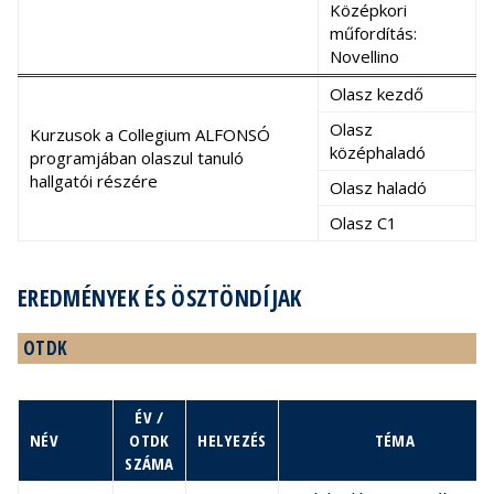
Középkori
műfordítás:
Novellino
Olasz kezdő
Olasz
Kurzusok a Collegium ALFONSÓ
középhaladó
programjában olaszul tanuló
hallgatói részére
Olasz haladó
Olasz C1
EREDMÉNYEK ÉS ÖSZTÖNDÍJAK
OTDK
ÉV /
NÉV
OTDK
HELYEZÉS
TÉMA
SZÁMA