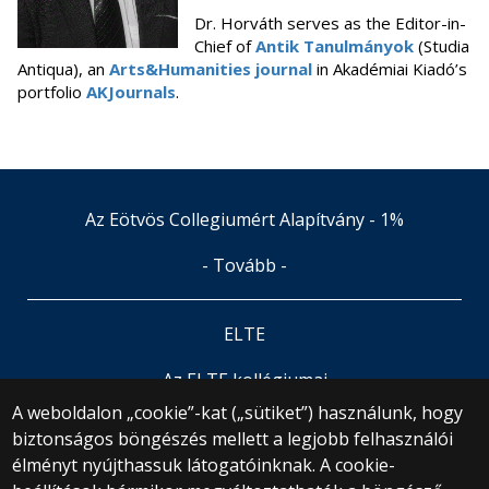
Dr. Horváth serves as the Editor-in-
Chief of
Antik Tanulmányok
(Studia
Antiqua), an
Arts&Humanities journal
in Akadémiai Kiadó’s
portfolio
AKJournals
.
Az Eötvös Collegiumért Alapítvány - 1%
- Tovább -
ELTE
Az ELTE kollégiumai
A weboldalon „cookie”-kat („sütiket”) használunk, hogy
biztonságos böngészés mellett a legjobb felhasználói
© 2025 Eötvös Loránd Tudományegyetem
élményt nyújthassuk látogatóinknak. A cookie-
Minden jog fenntartva.