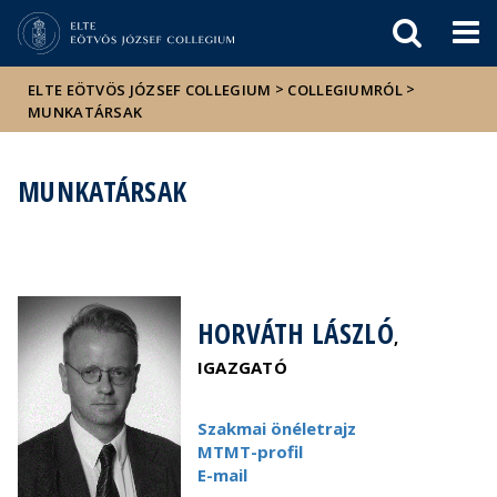
Események
ELTE a
Hírek
sajtóban
>
>
ELTE EÖTVÖS JÓZSEF COLLEGIUM
COLLEGIUMRÓL
MUNKATÁRSAK
MUNKATÁRSAK
HORVÁTH LÁSZLÓ
,
IGAZGATÓ
Szakmai önéletrajz
MTMT-profil
E-mail