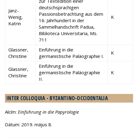
zur Textedition einer
deutschsprachigen
Janz-
Passionsbetrachtung aus dem
Wenig,
K
16. Jahrhundert in der
Katrin
Sammelhandschrift Padua,
Biblioteca Universitaria, Ms.
711
Glassner,
Einführung in die
K
Christine
germanistische Paläographie I.
Einführung in die
Glassner,
germanistische Paläographie
K
Christine
II.
INTER COLLOQUIA - BYZANTINO-OCCIDENTALIA
Alcím:
Einführung in die Papyrologie
Dátum: 2019. május 8.