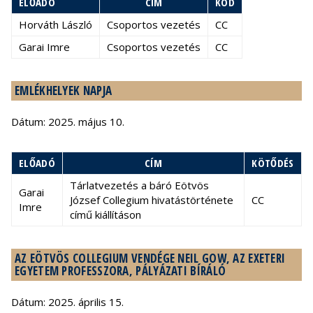
ELŐADÓ
CÍM
KÓD
Horváth László
Csoportos vezetés
CC
Garai Imre
Csoportos vezetés
CC
EMLÉKHELYEK NAPJA
Dátum: 2025. május 10.
ELŐADÓ
CÍM
KÖTŐDÉS
Tárlatvezetés a báró Eötvös
Garai
József Collegium hivatástörténete
CC
Imre
című kiállításon
AZ EÖTVÖS COLLEGIUM VENDÉGE NEIL GOW, AZ EXETERI
EGYETEM PROFESSZORA, PÁLYÁZATI BÍRÁLÓ
Dátum: 2025. április 15.