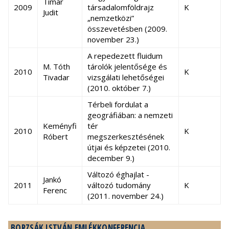
Timár
2009
társadalomföldrajz
K
Judit
„nemzetközi”
összevetésben (2009.
november 23.)
A repedezett fluidum
M. Tóth
tárolók jelentősége és
2010
K
Tivadar
vizsgálati lehetőségei
(2010. október 7.)
Térbeli fordulat a
geográfiában: a nemzeti
Keményfi
tér
2010
K
Róbert
megszerkesztésének
útjai és képzetei (2010.
december 9.)
Változó éghajlat -
Jankó
2011
változó tudomány
K
Ferenc
(2011. november 24.)
BORZSÁK ISTVÁN EMLÉKKONFERENCIA