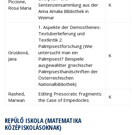
Piccione,
Sentenzensammlung aus der
K
Rosa Maria
Anna Amalia Bibliothek in
Weimar
1. Aspekte der Demosthenes-
Textüberlieferung und
Textkritik 2.
Palimpsestforschung (Wie
Grusková,
untersucht man ein
K
Jana
Palimpsest? Beispiele
ausgewählter griechischer
Palimpsesthandschriften der
Österreichischen
Nationalbibliothek)
Rashed,
Editing Presocratic Fragments:
K
Marwan
the Case of Empedocles
REPÜLŐ ISKOLA (MATEMATIKA
KÖZÉPISKOLÁSOKNAK)