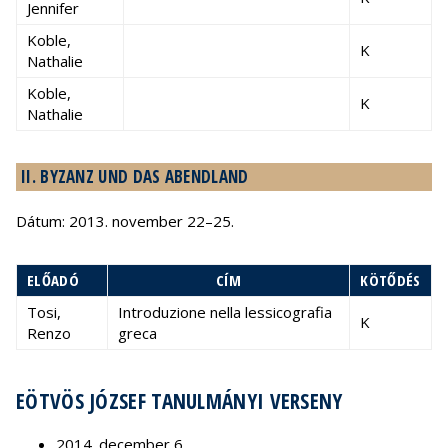
Jennifer
Koble,
K
Nathalie
Koble,
K
Nathalie
II. BYZANZ UND DAS ABENDLAND
Dátum: 2013. november 22–25.
ELŐADÓ
CÍM
KÖTŐDÉS
Tosi,
Introduzione nella lessicografia
K
Renzo
greca
EÖTVÖS JÓZSEF TANULMÁNYI VERSENY
2014. december 6.