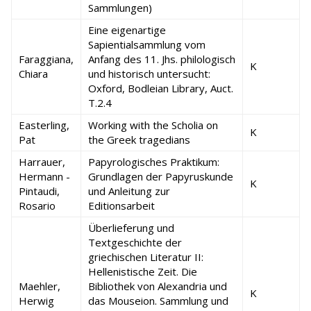
Sammlungen)
Eine eigenartige
Sapientialsammlung vom
Faraggiana,
Anfang des 11. Jhs. philologisch
K
Chiara
und historisch untersucht:
Oxford, Bodleian Library, Auct.
T.2.4
Easterling,
Working with the Scholia on
K
Pat
the Greek tragedians
Harrauer,
Papyrologisches Praktikum:
Hermann -
Grundlagen der Papyruskunde
K
Pintaudi,
und Anleitung zur
Rosario
Editionsarbeit
Überlieferung und
Textgeschichte der
griechischen Literatur II:
Hellenistische Zeit. Die
Maehler,
Bibliothek von Alexandria und
K
Herwig
das Mouseion. Sammlung und