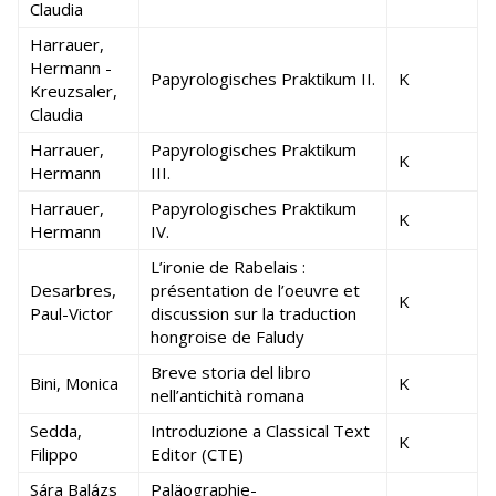
Claudia
Harrauer,
Hermann -
Papyrologisches Praktikum II.
K
Kreuzsaler,
Claudia
Harrauer,
Papyrologisches Praktikum
K
Hermann
III.
Harrauer,
Papyrologisches Praktikum
K
Hermann
IV.
L’ironie de Rabelais :
Desarbres,
présentation de l’oeuvre et
K
Paul-Victor
discussion sur la traduction
hongroise de Faludy
Breve storia del libro
Bini, Monica
K
nell’antichità romana
Sedda,
Introduzione a Classical Text
K
Filippo
Editor (CTE)
Sára Balázs
Paläographie-