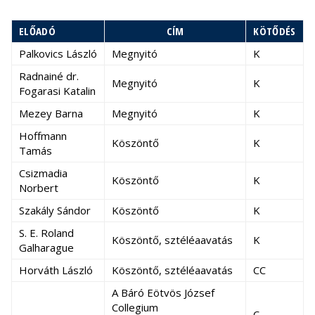
ELŐADÓ
CÍM
KÖTŐDÉS
Palkovics László
Megnyitó
K
Radnainé dr.
Megnyitó
K
Fogarasi Katalin
Mezey Barna
Megnyitó
K
Hoffmann
Köszöntő
K
Tamás
Csizmadia
Köszöntő
K
Norbert
Szakály Sándor
Köszöntő
K
S. E. Roland
Köszöntő, sztéléaavatás
K
Galharague
Horváth László
Köszöntő, sztéléaavatás
CC
A Báró Eötvös József
Collegium
C