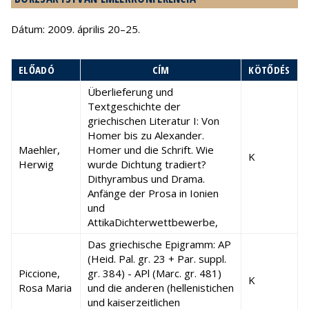
Dátum: 2009. április 20–25.
ELŐADÓ
CÍM
KÖTŐDÉS
Überlieferung und
Textgeschichte der
griechischen Literatur I: Von
Homer bis zu Alexander.
Maehler,
Homer und die Schrift. Wie
K
Herwig
wurde Dichtung tradiert?
Dithyrambus und Drama.
Anfänge der Prosa in Ionien
und
AttikaDichterwettbewerbe,
Das griechische Epigramm: AP
(Heid. Pal. gr. 23 + Par. suppl.
Piccione,
gr. 384) - APl (Marc. gr. 481)
K
Rosa Maria
und die anderen (hellenistichen
und kaiserzeitlichen