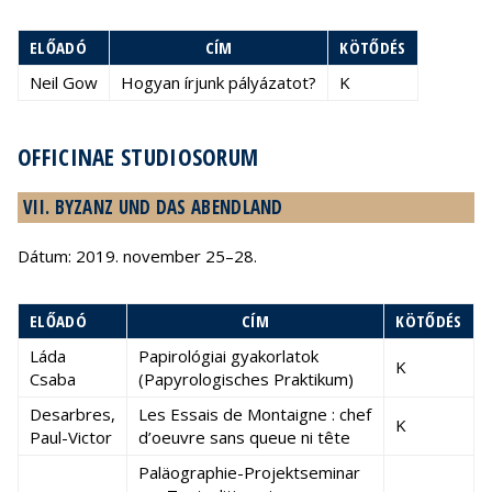
ELŐADÓ
CÍM
KÖTŐDÉS
Neil Gow
Hogyan írjunk pályázatot?
K
OFFICINAE STUDIOSORUM
VII. BYZANZ UND DAS ABENDLAND
Dátum: 2019. november 25–28.
ELŐADÓ
CÍM
KÖTŐDÉS
Láda
Papirológiai gyakorlatok
K
Csaba
(Papyrologisches Praktikum)
Desarbres,
Les Essais de Montaigne : chef
K
Paul-Victor
d’oeuvre sans queue ni tête
Paläographie-Projektseminar