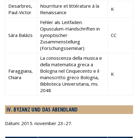
Desarbres,
Nourriture et littérature à la
K
Paul-Victor
Renaissance
Fehler als Leitfaden:
Opusculum-Handschriften in
Sára Balázs
synoptischer
CC
Zusammenstellung
(Forschungsseminar)
La conoscenza della musica e
della matematica greca a
Faraggiana,
Bologna nel Cinquecento e il
K
Chiara
manoscritto greco Bologna,
Biblioteca Universitaria, ms.
2048
IV. BYZANZ UND DAS ABENDLAND
Dátum: 2015. november 23–27.