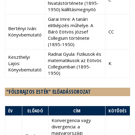
hivatástörténete (1895-
1950) kiállításmegnyitó
Garai Imre: A tanári
elitképzés műhelye. A
Bertényi Iván:
Báró Eötvös József
CC
Könyvbemutató
Collegium története
(1895-1950)
Radnai Gyula: Fizikusok és
Keszthelyi
matematikusok az Eötvös
Lajos:
K
Collegiumban (1895-
Könyvbemutató
1950)
"FÖLDRAJZOS ESTÉK" ELŐADÁSSOROZAT
ÉV
ELŐADÓ
CÍM
KÖTŐDÉS
Konvergencia vagy
divergencia: a
magyarországi