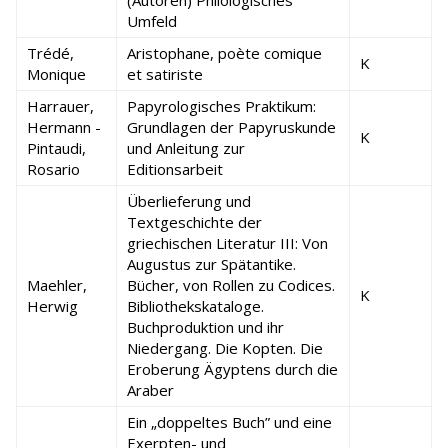
(Autoren) Philologisches
Umfeld
Trédé,
Aristophane, poète comique
K
Monique
et satiriste
Harrauer,
Papyrologisches Praktikum:
Hermann -
Grundlagen der Papyruskunde
K
Pintaudi,
und Anleitung zur
Rosario
Editionsarbeit
Überlieferung und
Textgeschichte der
griechischen Literatur III: Von
Augustus zur Spätantike.
Maehler,
Bücher, von Rollen zu Codices.
K
Herwig
Bibliothekskataloge.
Buchproduktion und ihr
Niedergang. Die Kopten. Die
Eroberung Ägyptens durch die
Araber
Ein „doppeltes Buch” und eine
Exerpten- und