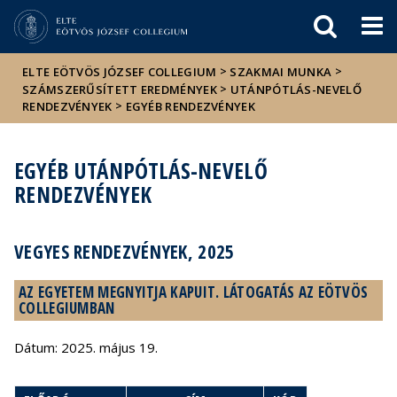
Események
ELTE a
Hírek
sajtóban
>
>
ELTE EÖTVÖS JÓZSEF COLLEGIUM
SZAKMAI MUNKA
>
SZÁMSZERŰSÍTETT EREDMÉNYEK
UTÁNPÓTLÁS-NEVELŐ
>
RENDEZVÉNYEK
EGYÉB RENDEZVÉNYEK
EGYÉB UTÁNPÓTLÁS-NEVELŐ
RENDEZVÉNYEK
VEGYES RENDEZVÉNYEK, 2025
AZ EGYETEM MEGNYITJA KAPUIT. LÁTOGATÁS AZ EÖTVÖS
COLLEGIUMBAN
Dátum: 2025. május 19.