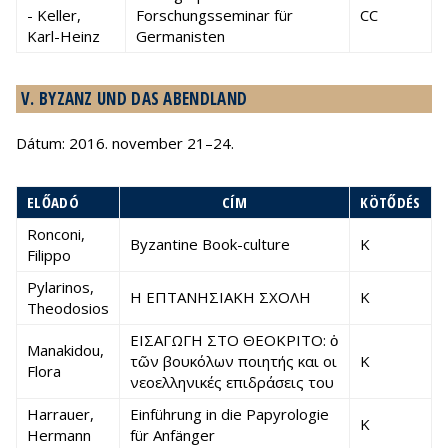
- Keller,
Forschungsseminar für
CC
Karl-Heinz
Germanisten
V. BYZANZ UND DAS ABENDLAND
Dátum: 2016. november 21–24.
ELŐADÓ
CÍM
KÖTŐDÉS
Ronconi,
Byzantine Book-culture
K
Filippo
Pylarinos,
Η ΕΠΤΑΝΗΣΙΑΚΗ ΣΧΟΛΗ
K
Theodosios
ΕΙΣΑΓΩΓΗ ΣΤΟ ΘΕΟΚΡΙΤΟ: ὁ
Manakidou,
τῶν βουκόλων ποιητής και οι
K
Flora
νεοελληνικές επιδράσεις του
Harrauer,
Einführung in die Papyrologie
K
Hermann
für Anfänger