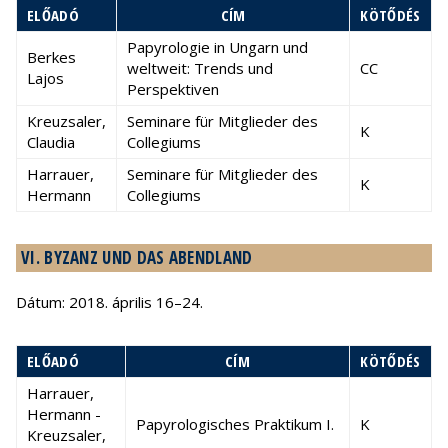
ELŐADÓ
CÍM
KÖTŐDÉS
Papyrologie in Ungarn und
Berkes
weltweit: Trends und
CC
Lajos
Perspektiven
Kreuzsaler,
Seminare für Mitglieder des
K
Claudia
Collegiums
Harrauer,
Seminare für Mitglieder des
K
Hermann
Collegiums
VI. BYZANZ UND DAS ABENDLAND
Dátum: 2018. április 16–24.
ELŐADÓ
CÍM
KÖTŐDÉS
Harrauer,
Hermann -
Papyrologisches Praktikum I.
K
Kreuzsaler,