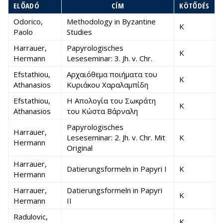
ELŐADÓ
CÍM
KÖTŐDÉS
Odorico,
Methodology in Byzantine
K
Paolo
Studies
Harrauer,
Papyrologisches
K
Hermann
Leseseminar: 3. Jh. v. Chr.
Efstathiou,
Αρχαιόθεμα ποιήματα του
K
Athanasios
Κυριάκου Χαραλαμπίδη
Efstathiou,
Η Απολογία του Σωκράτη
K
Athanasios
του Κώστα Βάρναλη
Papyrologisches
Harrauer,
Leseseminar: 2. Jh. v. Chr. Mit
K
Hermann
Original
Harrauer,
Datierungsformeln in Papyri I
K
Hermann
Harrauer,
Datierungsformeln in Papyri
K
Hermann
II
Radulovic,
K