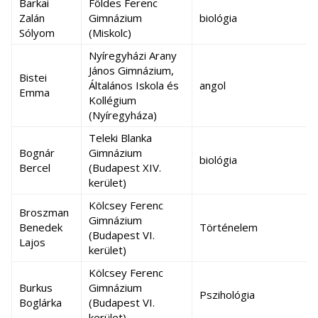
Barkai
Földes Ferenc
Zalán
Gimnázium
biológia
Sólyom
(Miskolc)
Nyíregyházi Arany
János Gimnázium,
Bistei
Általános Iskola és
angol
Emma
Kollégium
(Nyíregyháza)
Teleki Blanka
Bognár
Gimnázium
biológia
Bercel
(Budapest XIV.
kerület)
Kölcsey Ferenc
Broszman
Gimnázium
Benedek
Történelem
(Budapest VI.
Lajos
kerület)
Kölcsey Ferenc
Burkus
Gimnázium
Pszihológia
Boglárka
(Budapest VI.
kerület)