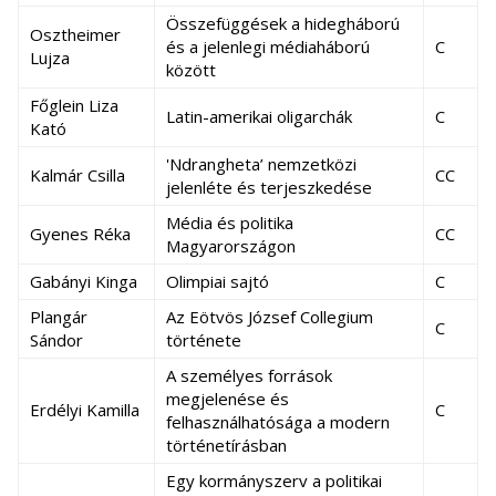
Összefüggések a hidegháború
Osztheimer
és a jelenlegi médiaháború
C
Lujza
között
Főglein Liza
Latin-amerikai oligarchák
C
Kató
'Ndrangheta’ nemzetközi
Kalmár Csilla
CC
jelenléte és terjeszkedése
Média és politika
Gyenes Réka
CC
Magyarországon
Gabányi Kinga
Olimpiai sajtó
C
Plangár
Az Eötvös József Collegium
C
Sándor
története
A személyes források
megjelenése és
Erdélyi Kamilla
C
felhasználhatósága a modern
történetírásban
Egy kormányszerv a politikai