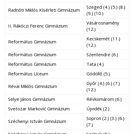
Szeged (4.) (5.) (8.)
Radnóti Miklós Kísérleti Gimnázium
(9.) (10.)
Vásárosnamény
II. Rákóczi Ferenc Gimnázium
(12.)
Kecskemét (11.)
Református Gimnázium
(12.)
Református Gimnázium
Szentendre (6.)
Református Gimnázium
Tata (4.)
Református Líceum
Gödöllő (5.)
Győr (4.) (6.) (7.)
Révai Miklós Gimnázium
(12.)
Selye János Gimnázium
Révkomárom (6.)
Svetozar Marković Gimnázium
Újvidék (2.)
Sopron (2.) (3.) (6.)
Széchenyi István Gimnázium
(7.)