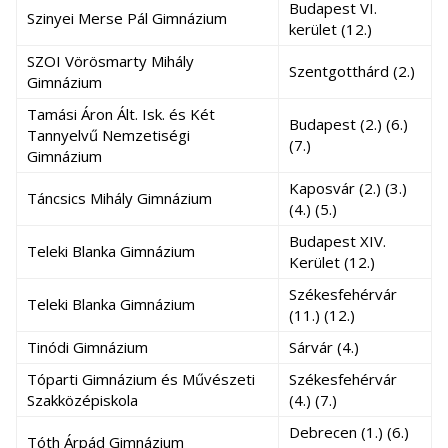
Budapest VI.
Szinyei Merse Pál Gimnázium
kerület (12.)
SZOI Vörösmarty Mihály
Szentgotthárd (2.)
Gimnázium
Tamási Áron Ált. Isk. és Két
Budapest (2.) (6.)
Tannyelvű Nemzetiségi
(7.)
Gimnázium
Kaposvár (2.) (3.)
Táncsics Mihály Gimnázium
(4.) (5.)
Budapest XIV.
Teleki Blanka Gimnázium
Kerület (12.)
Székesfehérvár
Teleki Blanka Gimnázium
(11.) (12.)
Tinódi Gimnázium
Sárvár (4.)
Tóparti Gimnázium és Művészeti
Székesfehérvár
Szakközépiskola
(4.) (7.)
Debrecen (1.) (6.)
Tóth Árpád Gimnázium