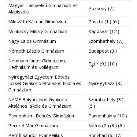
Magyar Tannyelvű Gimnázium és
Pozsony (7.)
Alapiskola
Mikszáth Kálmán Gimnázium
Pásztó (1.) (6.)
Munkácsy Mihály Gimnázium
Kaposvár (12.)
Nagy Lajos Gimnázium
Szombathely (7.)
Németh László Gimnázium
Budapest (3.)
Neumann János Gimnázium,
Eger (9.) (10.)
Technikum és Kollégium
Nyíregyházi Egyetem Eötvös
József Gyakorló Általános Iskola és
Nyíregyháza (8.)
Gimnázium
NYME Bolyai János Gyakorló
Szombathely (3.)
Általános Iskola és Gimnázium
(5.)
Pannonhalmi Bencés Gimnázium
Pannonhalma (10.)
Perczel Mór Gimnázium
Siófok (2.) (3.) (6.)
Petőfi Sándor Evangélikus
Bonyhád (6.) (7.)