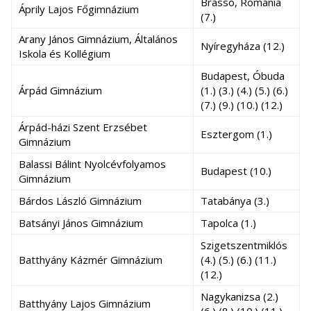
Brassó, Románia
Áprily Lajos Főgimnázium
(7.)
Arany János Gimnázium, Általános
Nyíregyháza (12.)
Iskola és Kollégium
Budapest, Óbuda
Árpád Gimnázium
(1.) (3.) (4.) (5.) (6.)
(7.) (9.) (10.) (12.)
Árpád-házi Szent Erzsébet
Esztergom (1.)
Gimnázium
Balassi Bálint Nyolcévfolyamos
Budapest (10.)
Gimnázium
Bárdos László Gimnázium
Tatabánya (3.)
Batsányi János Gimnázium
Tapolca (1.)
Szigetszentmiklós
Batthyány Kázmér Gimnázium
(4.) (5.) (6.) (11.)
(12.)
Nagykanizsa (2.)
Batthyány Lajos Gimnázium