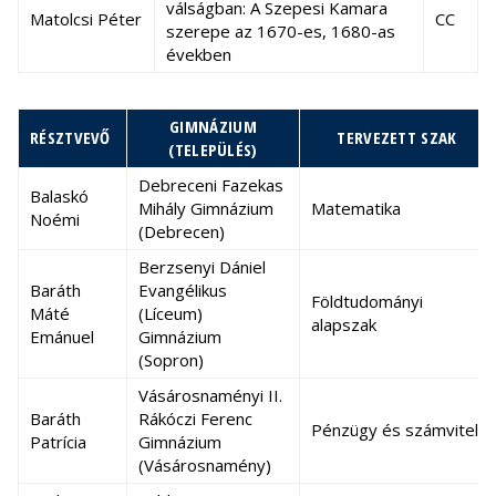
válságban: A Szepesi Kamara
Matolcsi Péter
CC
szerepe az 1670-es, 1680-as
években
GIMNÁZIUM
RÉSZTVEVŐ
TERVEZETT SZAK
(TELEPÜLÉS)
Debreceni Fazekas
Balaskó
Mihály Gimnázium
Matematika
Noémi
(Debrecen)
Berzsenyi Dániel
Baráth
Evangélikus
Földtudományi
Máté
(Líceum)
alapszak
Emánuel
Gimnázium
(Sopron)
Vásárosnaményi II.
Baráth
Rákóczi Ferenc
Pénzügy és számvitel
Patrícia
Gimnázium
(Vásárosnamény)