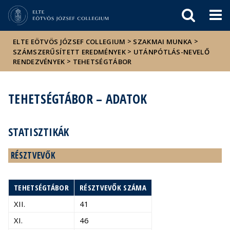
Események
ELTE a
Hírek
sajtóban
>
>
ELTE EÖTVÖS JÓZSEF COLLEGIUM
SZAKMAI MUNKA
>
SZÁMSZERŰSÍTETT EREDMÉNYEK
UTÁNPÓTLÁS-NEVELŐ
>
RENDEZVÉNYEK
TEHETSÉGTÁBOR
TEHETSÉGTÁBOR – ADATOK
STATISZTIKÁK
RÉSZTVEVŐK
TEHETSÉGTÁBOR
RÉSZTVEVŐK SZÁMA
XII.
41
XI.
46