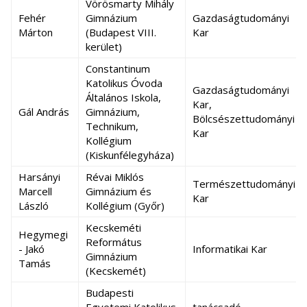
Vörösmarty Mihály
Fehér
Gimnázium
Gazdaságtudományi
Márton
(Budapest VIII.
Kar
kerület)
Constantinum
Katolikus Óvoda
Gazdaságtudományi
Általános Iskola,
Kar,
Gál András
Gimnázium,
Bölcsészettudományi
Technikum,
Kar
Kollégium
(Kiskunfélegyháza)
Harsányi
Révai Miklós
Természettudományi
Marcell
Gimnázium és
Kar
László
Kollégium (Győr)
Kecskeméti
Hegymegi
Református
- Jakó
Informatikai Kar
Gimnázium
Tamás
(Kecskemét)
Budapesti