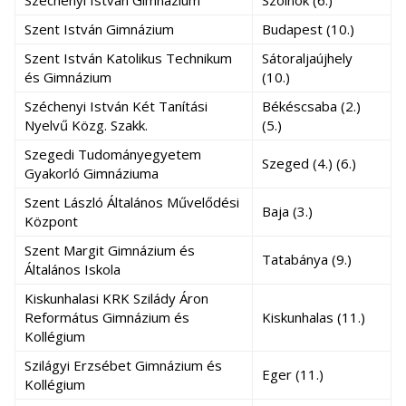
Széchenyi István Gimnázium
Szolnok (6.)
Szent István Gimnázium
Budapest (10.)
Szent István Katolikus Technikum
Sátoraljaújhely
és Gimnázium
(10.)
Széchenyi István Két Tanítási
Békéscsaba (2.)
Nyelvű Közg. Szakk.
(5.)
Szegedi Tudományegyetem
Szeged (4.) (6.)
Gyakorló Gimnáziuma
Szent László Általános Művelődési
Baja (3.)
Központ
Szent Margit Gimnázium és
Tatabánya (9.)
Általános Iskola
Kiskunhalasi KRK Szilády Áron
Református Gimnázium és
Kiskunhalas (11.)
Kollégium
Szilágyi Erzsébet Gimnázium és
Eger (11.)
Kollégium