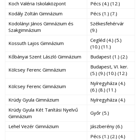
Koch Valéria Iskolaközpont
Pécs (4.) (12.)
Kodály Zoltán Gimnázium
Pécs (1.) (7.)
Kodolányi János Gimnázium és
Székesfehérvár
Szakgimnázium
(9.)
Cegléd (4.) (5.)
Kossuth Lajos Gimnázium
(10.) (11.)
Kőbányai Szent László Gimnázium
Budapest (1.) (2.)
Budapest, VI. ker.
Kölcsey Ferenc Gimnázium
(5.) (9.) (10.) (12.)
Nyíregyháza (4.)
Kölcsey Ferenc Gimnázium
(6.) (8.) (11.)
Krúdy Gyula Gimnázium
Nyíregyháza (4.)
Krúdy Gyula Két Tanítási Nyelvű
Győr (5.)
Gimnázium
Lehel Vezér Gimnázium
Jászberény (6.)
Pécs (1.) (2.) (4.)