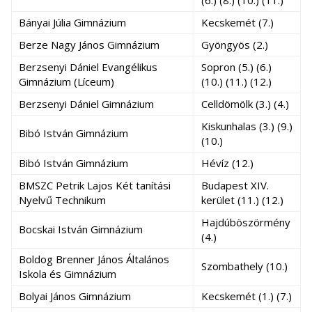
(6.) (8.) (10.) (11.)
Bányai Júlia Gimnázium
Kecskemét (7.)
Berze Nagy János Gimnázium
Gyöngyös (2.)
Berzsenyi Dániel Evangélikus
Sopron (5.) (6.)
Gimnázium (Líceum)
(10.) (11.) (12.)
Berzsenyi Dániel Gimnázium
Celldömölk (3.) (4.)
Kiskunhalas (3.) (9.)
Bibó István Gimnázium
(10.)
Bibó István Gimnázium
Hévíz (12.)
BMSZC Petrik Lajos Két tanítási
Budapest XIV.
Nyelvű Technikum
kerület (11.) (12.)
Hajdúböszörmény
Bocskai István Gimnázium
(4.)
Boldog Brenner János Általános
Szombathely (10.)
Iskola és Gimnázium
Bolyai János Gimnázium
Kecskemét (1.) (7.)