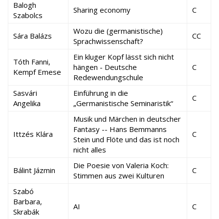
Balogh
Sharing economy
C
Szabolcs
Wozu die (germanistische)
Sára Balázs
CC
Sprachwissenschaft?
Ein kluger Kopf lässt sich nicht
Tóth Fanni,
hängen - Deutsche
C
Kempf Emese
Redewendungschule
Sasvári
Einführung in die
C
Angelika
„Germanistische Seminaristik“
Musik und Märchen in deutscher
Fantasy -- Hans Bemmanns
Ittzés Klára
C
Stein und Flöte und das ist noch
nicht alles
Die Poesie von Valeria Koch:
Bálint Jázmin
C
Stimmen aus zwei Kulturen
Szabó
Barbara,
AI
C
Skrabák