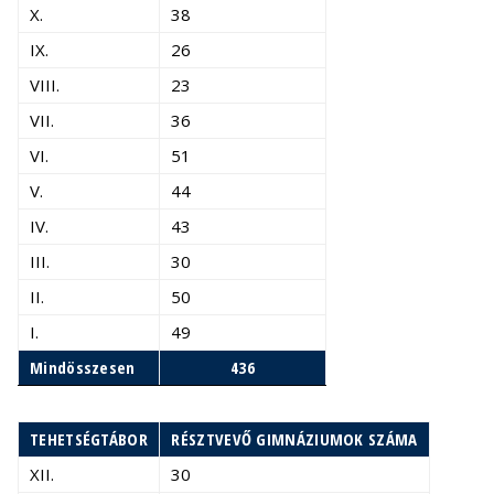
X.
38
IX.
26
VIII.
23
VII.
36
VI.
51
V.
44
IV.
43
III.
30
II.
50
I.
49
Mindösszesen
436
TEHETSÉGTÁBOR
RÉSZTVEVŐ GIMNÁZIUMOK SZÁMA
XII.
30