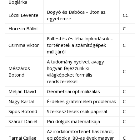
Boglárka
Bogyó és Babóca – úton az
Lócsi Levente
CC
egyetemre
Horcsin Bálint
C
Falfestés és léha lopkodások –
Csimma Viktor
történetek a számítógépek
C
múltjáról
A tudomány nyelvei, avagy
Mészáros
hogyan fejezzünk ki
C
Botond
világképeket formális
rendszerekkel
Melján Dávid
Geometriai optimalizálás
C
Nagy Kartal
Érdekes gráfelméleti problémák
C
Sipos Botond
Szerkesztések csak papírral
C
Száraz Dániel
Pici dolgok matematikája
C
Az irodalomtörténet hasznáról,
Tarnai Csillag
epizódok a '80-as évek magyar
C