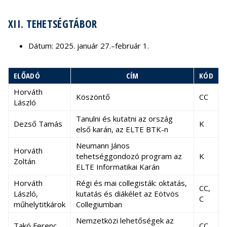
XII. TEHETSÉGTÁBOR
Dátum: 2025. január 27.–február 1.
ELŐADÓ
CÍM
KÓD
Horváth
Köszöntő
CC
László
Tanulni és kutatni az ország
Dezső Tamás
K
első karán, az ELTE BTK-n
Neumann János
Horváth
tehetséggondozó program az
K
Zoltán
ELTE Informatikai Karán
Horváth
Régi és mai collegisták: oktatás,
CC,
László,
kutatás és diákélet az Eötvös
C
műhelytitkárok
Collegiumban
Nemzetközi lehetőségek az
Takó Ferenc
CC