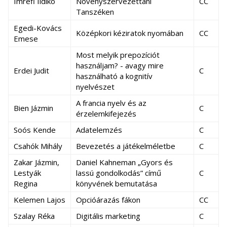
Imrefi Ildikó
Növényszervezettani
CC
Tanszéken
Egedi-Kovács
Középkori kéziratok nyomában
CC
Emese
Most melyik prepozíciót
használjam? - avagy mire
Erdei Judit
C
használható a kognitív
nyelvészet
A francia nyelv és az
Bien Jázmin
C
érzelemkifejezés
Soós Kende
Adatelemzés
C
Csahók Mihály
Bevezetés a játékelméletbe
C
Zakar Jázmin,
Daniel Kahneman „Gyors és
Lestyák
lassú gondolkodás” című
C
Regina
könyvének bemutatása
Kelemen Lajos
Opcióárazás fákon
CC
Szalay Réka
Digitális marketing
C