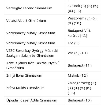
Szolnok (1.) (2.) (5.)
Verseghy Ferenc Gimnázium
(6.) (11.)
Veszprém (5.) (6.)
Vetési Albert Gimnázium
(9.) (10.)
Budapest VIII.
Vörösmarty Mihály Gimnázium
kerület (12.)
Vörösmarty Mihály Gimnázium
Érd (9.)
VSZC Boronkay György Műszaki
Vác (6.) (10.)
Szakgimnázium és Gimnázium
Xántus János Két Tanítási Nyelvű
Budapest (11.)
Gimnázium
Zrínyi Ilona Gimnázium
Miskolc (12.)
Zalaegerszeg (2.)
Zrínyi Miklós Gimnázium
(3.) (4.) (5.) (8.)
(11.)
Újbudai József Attila Gimnázium
Budapest (10.)