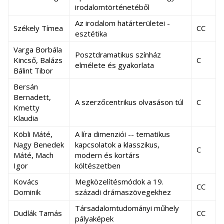
irodalomtörténetéből
Az irodalom határterületei -
Székely Tímea
CC
esztétika
Varga Borbála
Posztdramatikus színház
Kincső, Balázs
C
elmélete és gyakorlata
Bálint Tibor
Bersán
Bernadett,
A szerzőcentrikus olvasáson túl
C
Kmetty
Klaudia
Köbli Máté,
A líra dimenziói -- tematikus
Nagy Benedek
kapcsolatok a klasszikus,
C
Máté, Mach
modern és kortárs
Igor
költészetben
Kovács
Megközelítésmódok a 19.
CC
Dominik
századi drámaszövegekhez
Társadalomtudományi műhely
Dudlák Tamás
CC
pályaképek