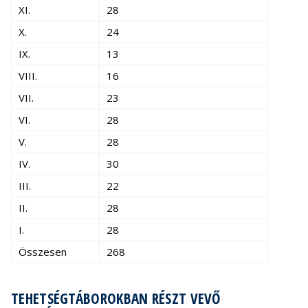
XI.
28
X.
24
IX.
13
VIII.
16
VII.
23
VI.
28
V.
28
IV.
30
III.
22
II.
28
I.
28
Összesen
268
TEHETSÉGTÁBOROKBAN RÉSZT VEVŐ