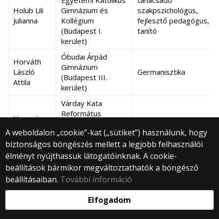
Egyetemi Katolikus
tanácsadó
Holub Lili
Gimnázium és
szakpszichológus,
Julianna
Kollégium
fejlesztő pedagógus,
(Budapest I.
tanító
kerület)
Óbudai Árpád
Horváth
Gimnázium
László
Germanisztika
(Budapest III.
Attila
kerület)
Várday Kata
Református
Hosszú
Általános Iskola,
BTK, tanári képzés,
Orsolya
A weboldalon „cookie”-kat („sütiket”) használunk, hogy
Gimnázium és
TáTK
Bella
biztonságos böngészés mellett a legjobb felhasználói
Kollégium
(Kisvárda)
élményt nyújthassuk látogatóinknak. A cookie-
beállítások bármikor megváltoztathatók a böngésző
Jámbori
Leőwey Klára
ELTE-jog
beállításaiban.
További információ
Mihály
Gimnázium (Pécs)
Piarista Gimnázium
Elfogadom
Jutai
(Budapest V.
fizika
Levente
kerület)