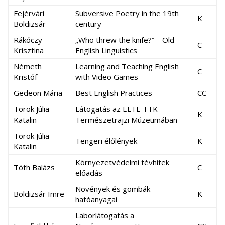
Fejérvári
Subversive Poetry in the 19th
K
Boldizsár
century
Rákóczy
„Who threw the knife?” – Old
C
Krisztina
English Linguistics
Németh
Learning and Teaching English
C
Kristóf
with Video Games
Gedeon Mária
Best English Practices
CC
Török Júlia
Látogatás az ELTE TTK
K
Katalin
Természetrajzi Múzeumában
Török Júlia
Tengeri élőlények
K
Katalin
Környezetvédelmi tévhitek
Tóth Balázs
C
előadás
Növények és gombák
Boldizsár Imre
K
hatóanyagai
Laborlátogatás a