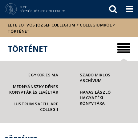
Események
ELTE a
Hírek
sajtóban
>
>
ELTE EÖTVÖS JÓZSEF COLLEGIUM
COLLEGIUMRÓL
TÖRTÉNET
TÖRTÉNET
EGYKOR ÉS MA
SZABÓ MIKLÓS
ARCHÍVUM
MEDNYÁNSZKY DÉNES
KÖNYVTÁR ÉS LEVÉLTÁR
HAVAS LÁSZLÓ
HAGYATÉKI
KÖNYVTÁRA
LUSTRUM SAECULARE
COLLEGII