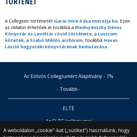
TÖRTÉNET
A Collegium történetét
Garai Imre írása mutatja be
. Ezen
az oldalon érhetőek el továbbá a
Mednyánszky Dénes
Könyvtár és Levéltár rövid története
, a
Lustrum
kötetek
, a
Szabó Miklós archívum
, továbbá
Havas
László hagyatéki könyvtárának bemutatása
.
Az Eötvös Collegiumért Alapítvány - 1%
- Tovább -
ELTE
Az ELTE kollégiumai
A weboldalon „cookie”-kat („sütiket”) használunk, hogy