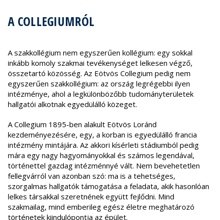
A COLLEGIUMRÓL
A szakkollégium nem egyszerűen kollégium: egy sokkal
inkább komoly szakmai tevékenységet lelkesen végző,
összetartó közösség. Az Eötvös Collegium pedig nem
egyszerűen szakkollégium: az ország legrégebbi ilyen
intézménye, ahol a legkülönbözőbb tudományterületek
hallgatói alkotnak egyedülálló közeget.
A Collegium 1895-ben alakult Eötvös Loránd
kezdeményezésére, egy, a korban is egyedülálló francia
intézmény mintájára. Az akkori kísérleti stádiumból pedig
mára egy nagy hagyományokkal és számos legendával,
történettel gazdag intézménnyé vált. Nem bevehetetlen
fellegvárról van azonban szó: ma is a tehetséges,
szorgalmas hallgatók támogatása a feladata, akik hasonlóan
lelkes társakkal szeretnének együtt fejlődni. Mind
szakmailag, mind emberileg egész életre meghatározó
történetek kiindulópontja az épület.