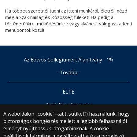
Ha többet szeretnél tudni az itteni munkáról, életről, nézd
meg a Szakmaiság és Közösség füleket! Ha pedig a
történetünkre, működésünkre vagy kíváncsi, válogass a fenti
menüpontok közül!
Az Eötvös Collegiumért Alapítvány - 1%
- Tovább -
ELTE
Az ELTE kollégiumai
A weboldalon „cookie”-kat („sütiket”) használunk, hogy
biztonságos böngészés mellett a legjobb felhasználói
© 2025 Eötvös Loránd Tudományegyetem
élményt nyújthassuk látogatóinknak. A cookie-
Minden jog fenntartva.
beállítások bármikor megváltoztathatók a böngésző
1053 Budapest, Egyetem tér 1–3.