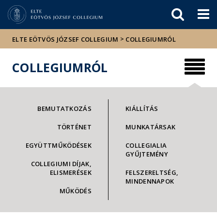
Események
ELTE a
Hírek
sajtóban
>
ELTE EÖTVÖS JÓZSEF COLLEGIUM
COLLEGIUMRÓL
COLLEGIUMRÓL
BEMUTATKOZÁS
KIÁLLÍTÁS
TÖRTÉNET
MUNKATÁRSAK
EGYÜTTMŰKÖDÉSEK
COLLEGIALIA
GYŰJTEMÉNY
COLLEGIUMI DÍJAK,
ELISMERÉSEK
FELSZERELTSÉG,
MINDENNAPOK
MŰKÖDÉS