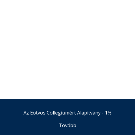
Az Eötvös Collegiumért Alapítvány - 1%
- Tovább -