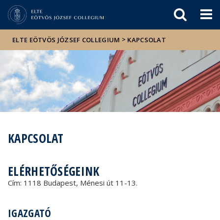
Események
ELTE a
Hírek
sajtóban
>
ELTE EÖTVÖS JÓZSEF COLLEGIUM
KAPCSOLAT
KAPCSOLAT
ELÉRHETŐSÉGEINK
Cím: 1118 Budapest, Ménesi út 11-13.
IGAZGATÓ