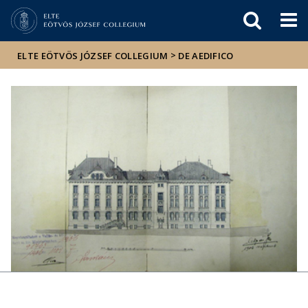
Események
ELTE a
Hírek
sajtóban
>
ELTE EÖTVÖS JÓZSEF COLLEGIUM
DE AEDIFICO