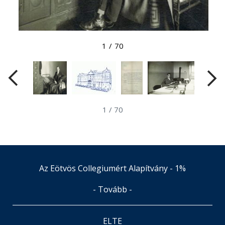
Megtekintés nagyobb méretben
1
/
70
1
/
70
Az Eötvös Collegiumért Alapítvány - 1%
- Tovább -
ELTE