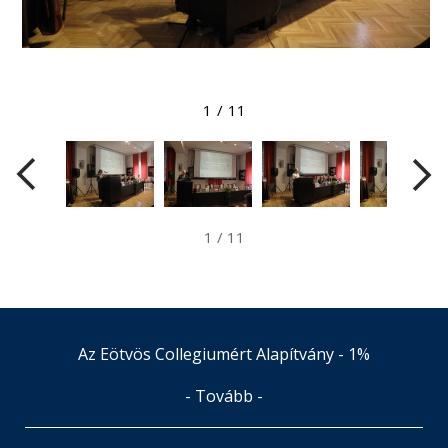
Megtekintés nagyobb méretben
1
/
11
1
/
11
Az Eötvös Collegiumért Alapítvány - 1%
- Tovább -