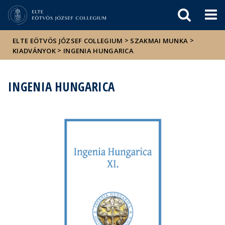
Események
ELTE a
Hírek
sajtóban
>
>
ELTE EÖTVÖS JÓZSEF COLLEGIUM
SZAKMAI MUNKA
>
KIADVÁNYOK
INGENIA HUNGARICA
INGENIA HUNGARICA