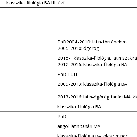
klasszika-filológia BA III. évf.
PhD2004-2010: latin-történelem
2005-2010: ógörög
2015- : klasszika-filológia, latin szaki
2012-2015: klasszika-filológia BA
PhD ELTE
2009-2013: klasszika-filológia BA
2013-2016: latin-ógörög tanári MA; kla
klasszika-filológia BA
PhD
angol-latin tanári MA
klasszika-filológia BA, olasz minor