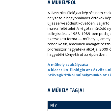
A MŰHELYRŐL
A klasszika-filológiai képzés nem csa
helyzete a hagyományos értékek képv
újjászerveződést követően, Szijártó
munka feltételei. A régóta működő nyel
collegistákat, 1988-1989-ben pedig a
szervezeti forma — műhely –, amely a
rendelkezik, amelynek anyagát részb
professzor hagyatéka alkotja, 2009 
hagyatéki könyvtárat az épületben.
A műhely szabályzata
A klasszika–filológia az Eötvös C
Szövegkritikai műhelymunka az E
A MŰHELY TAGJAI
NÉV