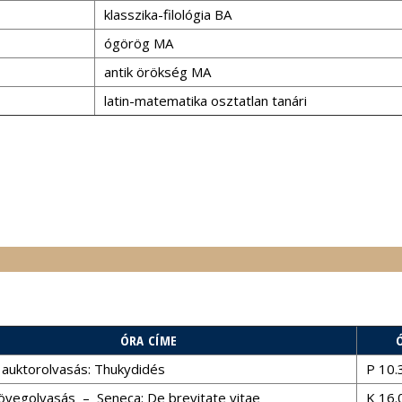
klasszika-filológia BA
ógörög MA
antik örökség MA
latin-matematika osztatlan tanári
ÓRA CÍME
auktorolvasás: Thukydidés
P 10.
zövegolvasás – Seneca: De brevitate vitae
K 16.