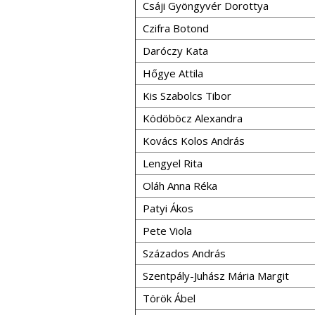
Csáji Gyöngyvér Dorottya
Czifra Botond
Daróczy Kata
Hőgye Attila
Kis Szabolcs Tibor
Ködöböcz Alexandra
Kovács Kolos András
Lengyel Rita
Oláh Anna Réka
Patyi Ákos
Pete Viola
Százados András
Szentpály-Juhász Mária Margit
Török Ábel