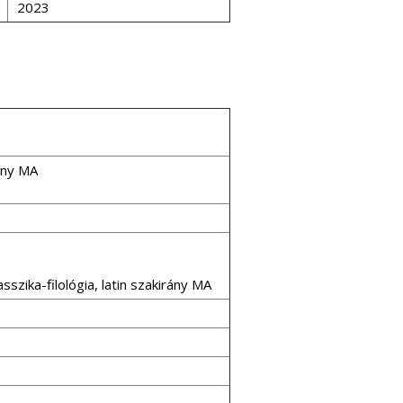
2023
rány MA
sszika-filológia, latin szakirány MA