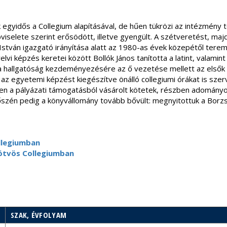
k egyidős a Collegium alapításával, de hűen tükrözi az intézmény tö
iselete szerint erősödött, illetve gyengült. A szétveretést, m
 István igazgató irányítása alatt az 1980-as évek közepétől ter
vi képzés keretei között Bollók János tanította a latint, valamint 
 hallgatóság kezdeményezésére az ő vezetése mellett az elsők kö
z egyetemi képzést kiegészítve önálló collegiumi órákat is szerv
en a pályázati támogatásból vásárolt kötetek, részben adományo
őszén pedig a könyvállomány tovább bővült: megnyitottuk a Borzs
ollegiumban
ötvös Collegiumban
SZAK, ÉVFOLYAM