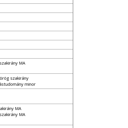
 szakirány MA
görög szakirány
llástudomány minor
szakirány MA
 szakirány MA