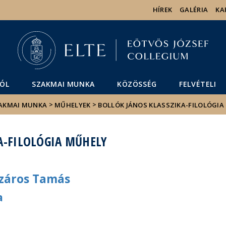
Események
ELTE a
Hírek
HÍREK
GALÉRIA
KA
sajtóban
ÓL
SZAKMAI MUNKA
KÖZÖSSÉG
FELVÉTELI
>
>
AKMAI MUNKA
MŰHELYEK
BOLLÓK JÁNOS KLASSZIKA-FILOLÓGIA
A-FILOLÓGIA MŰHELY
száros Tamás
a