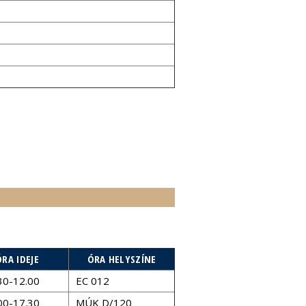
ÓRA IDEJE
ÓRA HELYSZÍNE
30-12.00
EC 012
00-17.30
MÚK D/120