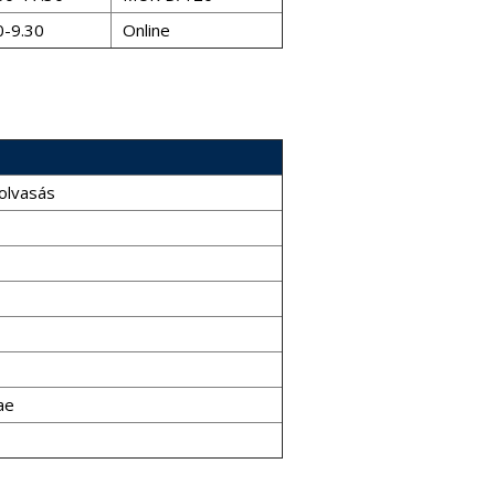
0-9.30
Online
olvasás
ae