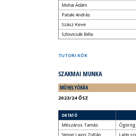
Mohai Ádám
Pataki András
Szász Keve
Szlovicsák Béla
TUTORI KÖR
SZAKMAI MUNKA
MŰHELYÓRÁK
2023/24 ŐSZ
OKTATÓ
Mészáros Tamás
Ógörög 
Simon Lajos Zoltán
Latin s