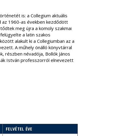
rténetét is: a Collegium aktuális
ajd az 1960-as években kezdődött
emtődtek meg újra a komoly szakmai
felügyelte a latin szakos
zött alakult ki a Collegiumban az a
ezett. A műhely önálló könyvtárral
k, részben névadója, Bollók János
ák István professzorról elnevezett
FELVÉTEL ÉVE