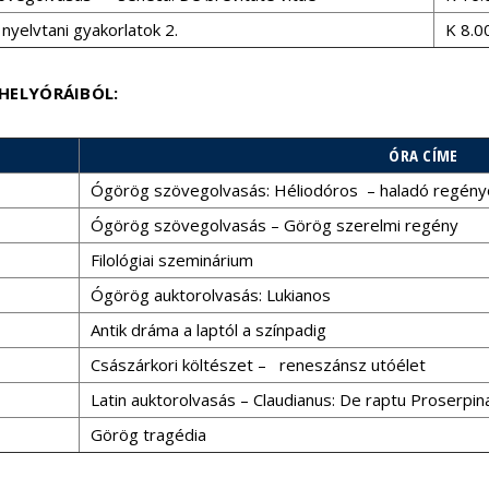
nyelvtani gyakorlatok 2.
K 8.0
HELYÓRÁIBÓL:
ÓRA CÍME
Ógörög szövegolvasás: Héliodóros – haladó regény
Ógörög szövegolvasás – Görög szerelmi regény
Filológiai szeminárium
Ógörög auktorolvasás: Lukianos
Antik dráma a laptól a színpadig
Császárkori költészet – reneszánsz utóélet
Latin auktorolvasás – Claudianus: De raptu Proserpin
Görög tragédia